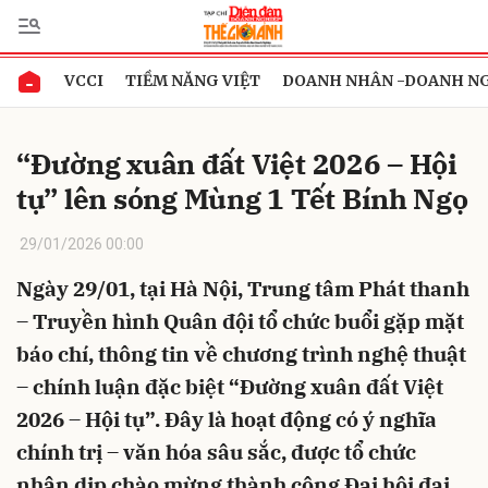
VCCI
TIỀM NĂNG VIỆT
DOANH NHÂN -DOANH N
Gửi bình luận
“Đường xuân đất Việt 2026 – Hội
tụ” lên sóng Mùng 1 Tết Bính Ngọ
29/01/2026 00:00
Ngày 29/01, tại Hà Nội, Trung tâm Phát thanh
– Truyền hình Quân đội tổ chức buổi gặp mặt
Hủy
Gửi
báo chí, thông tin về chương trình nghệ thuật
– chính luận đặc biệt “Đường xuân đất Việt
2026 – Hội tụ”. Đây là hoạt động có ý nghĩa
chính trị – văn hóa sâu sắc, được tổ chức
nhân dịp chào mừng thành công Đại hội đại