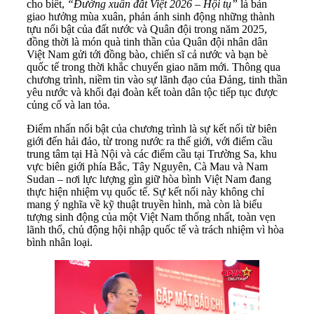
cho biết,
“Đường xuân đất Việt 2026 – Hội tụ”
là bản
giao hưởng mùa xuân, phản ánh sinh động những thành
tựu nổi bật của đất nước và Quân đội trong năm 2025,
đồng thời là món quà tinh thần của Quân đội nhân dân
Việt Nam gửi tới đồng bào, chiến sĩ cả nước và bạn bè
quốc tế trong thời khắc chuyển giao năm mới. Thông qua
chương trình, niềm tin vào sự lãnh đạo của Đảng, tinh thần
yêu nước và khối đại đoàn kết toàn dân tộc tiếp tục được
củng cố và lan tỏa.
Điểm nhấn nổi bật của chương trình là sự kết nối từ biên
giới đến hải đảo, từ trong nước ra thế giới, với điểm cầu
trung tâm tại Hà Nội và các điểm cầu tại Trường Sa, khu
vực biên giới phía Bắc, Tây Nguyên, Cà Mau và Nam
Sudan – nơi lực lượng gìn giữ hòa bình Việt Nam đang
thực hiện nhiệm vụ quốc tế. Sự kết nối này không chỉ
mang ý nghĩa về kỹ thuật truyền hình, mà còn là biểu
tượng sinh động của một Việt Nam thống nhất, toàn vẹn
lãnh thổ, chủ động hội nhập quốc tế và trách nhiệm vì hòa
bình nhân loại.