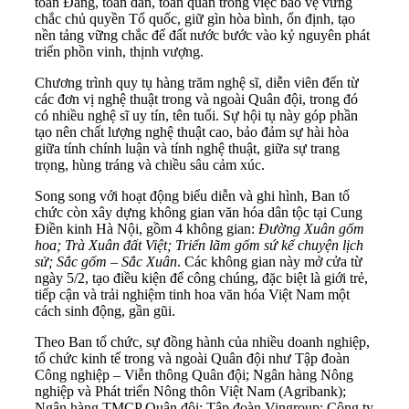
toàn Đảng, toàn dân, toàn quân trong việc bảo vệ vững
chắc chủ quyền Tổ quốc, giữ gìn hòa bình, ổn định, tạo
nền tảng vững chắc để đất nước bước vào kỷ nguyên phát
triển phồn vinh, thịnh vượng.
Chương trình quy tụ hàng trăm nghệ sĩ, diễn viên đến từ
các đơn vị nghệ thuật trong và ngoài Quân đội, trong đó
có nhiều nghệ sĩ uy tín, tên tuổi. Sự hội tụ này góp phần
tạo nên chất lượng nghệ thuật cao, bảo đảm sự hài hòa
giữa tính chính luận và tính nghệ thuật, giữa sự trang
trọng, hùng tráng và chiều sâu cảm xúc.
Song song với hoạt động biểu diễn và ghi hình, Ban tổ
chức còn xây dựng không gian văn hóa dân tộc tại Cung
Điền kinh Hà Nội, gồm 4 không gian:
Đường Xuân gốm
hoa; Trà Xuân đất Việt; Triển lãm gốm sứ kể chuyện lịch
sử; Sắc gốm – Sắc Xuân
. Các không gian này mở cửa từ
ngày 5/2, tạo điều kiện để công chúng, đặc biệt là giới trẻ,
tiếp cận và trải nghiệm tinh hoa văn hóa Việt Nam một
cách sinh động, gần gũi.
Theo Ban tổ chức, sự đồng hành của nhiều doanh nghiệp,
tổ chức kinh tế trong và ngoài Quân đội như Tập đoàn
Công nghiệp – Viễn thông Quân đội; Ngân hàng Nông
nghiệp và Phát triển Nông thôn Việt Nam (Agribank);
Ngân hàng TMCP Quân đội; Tập đoàn Vingroup; Công ty