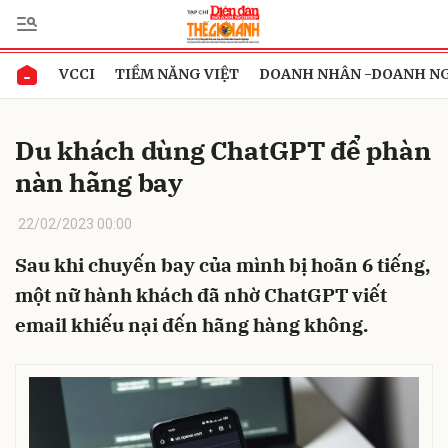
VCCI
TIỀM NĂNG VIỆT
DOANH NHÂN -DOANH N
Gửi bình luận
Du khách dùng ChatGPT để phàn
nàn hãng bay
22/02/2023 00:00
Sau khi chuyến bay của mình bị hoãn 6 tiếng,
một nữ hành khách đã nhờ ChatGPT viết
Hủy
Gửi
email khiếu nại đến hãng hàng không.