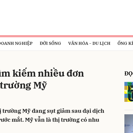
bình luận
DOANH NGHIỆP
ĐỜI SỐNG
VĂN HÓA - DU LỊCH
ỐNG K
ìm kiếm nhiều đơn
ĐỌ
 trường Mỹ
Hủy
G
 trường Mỹ đang sụt giảm sau đại dịch
ước mắt. Mỹ vẫn là thị trường có nhu