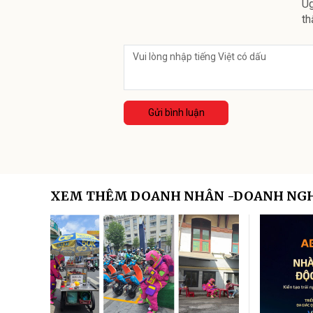
Ug
th
Gửi bình luận
XEM THÊM DOANH NHÂN -DOANH NG