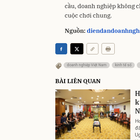
cầu, doanh nghiệp không chu
cuộc chơi chung.
Nguồn:
diendandoanhngh
doanh nghiệp Việt Nam
kinh tế số
BÀI LIÊN QUAN
H
k
Hơ
đă
Ug