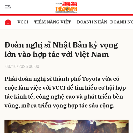
VCCI
TIỀM NĂNG VIỆT
DOANH NHÂN -DOANH N
Gửi bình luận
Đoàn nghị sĩ Nhật Bản kỳ vọng
lớn vào hợp tác với Việt Nam
03/10/2025 00:00
Phái đoàn nghị sĩ thành phố Toyota vừa có
cuộc làm việc với VCCI để tìm hiểu cơ hội hợp
Hủy
Gửi
tác kinh tế, công nghệ cao và phát triển bền
vững, mở ra triển vọng hợp tác sâu rộng.