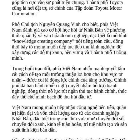
góp tích cực vào sự phát triển chung. Thành phố Toyota
cũng là nơi đặt trụ sở chính của Tập đoàn Toyota Motor
Corporation.
Phó Chủ tịch Nguyễn Quang Vinh cho biết, phía Việt
Nam đánh giá cao cơ hội học hỏi từ Nhật Bản về phương
thức quản lý và văn hóa doanh nghiệp, đặc biệt là mô hình
“knowledge creating company” nổi tiếng toàn cầu, đồng
thời bày tỏ mong muốn tiếp tục tiếp thu kinh nghiệm để
xây dựng các đô thị xanh, bền vững và Thành phố Thông
minh.
Trong buổi trao đổi, phía Việt Nam nhấn mạnh quyết tâm
cải cách để tạo môi trường thuận lợi hơn cho khu vực tư
nhân – được coi là động lực chính của tăng trưởng. Chính
phủ đã ban hành nhiều nghị quyết nhằm hỗ trợ doanh
nghiệp, đồng thời nỗ lực rút ngắn thủ tục hành chính, thúc
đẩy thể chế minh bạch để thu hút đầu tư.
Việt Nam mong muốn tiếp nhận công nghệ tiên tiến, quản
trị hiện đại và vốn chất lượng cao từ các doanh nghiệp
Nhật Bản, đặc biệt trong các lĩnh vực như chuyển đổi số,
chuyển đổi xanh, kinh tế tuần hoàn, trí tuệ nhân tạo và sản
xuất linh kiện bán dẫn.