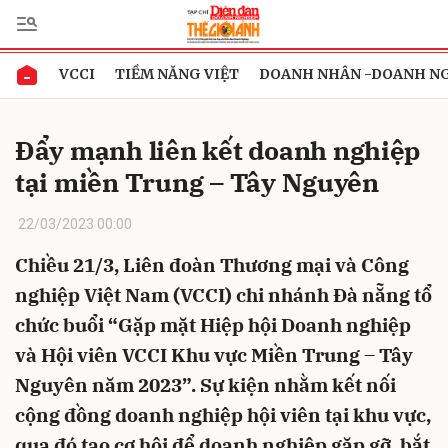
VCCI
TIỀM NĂNG VIỆT
DOANH NHÂN -DOANH N
Gửi bình luận
Đẩy mạnh liên kết doanh nghiệp
tại miền Trung – Tây Nguyên
22/03/2023 00:00
Chiều 21/3, Liên đoàn Thương mại và Công
nghiệp Việt Nam (VCCI) chi nhánh Đà nẵng tổ
Hủy
Gửi
chức buổi “Gặp mặt Hiệp hội Doanh nghiệp
và Hội viên VCCI Khu vực Miền Trung – Tây
Nguyên năm 2023”. Sự kiện nhằm kết nối
cộng đồng doanh nghiệp hội viên tại khu vực,
qua đó tạo cơ hội để doanh nghiệp gặp gỡ, bắt