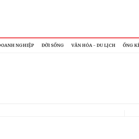
DOANH NGHIỆP
ĐỜI SỐNG
VĂN HÓA - DU LỊCH
ỐNG K