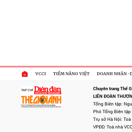
VCCI
TIỀM NĂNG VIỆT
DOANH NHÂN -
Chuyên trang Thế G
LIÊN ĐOÀN THƯƠN
Tổng Biên tập: Ng
Phó Tổng Biên tập
Trụ sở Hà Nội: Toà
VPĐD: Toà nhà VCC