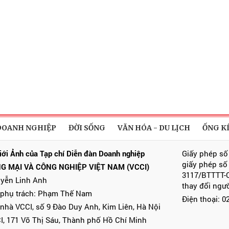
DOANH NGHIỆP
ĐỜI SỐNG
VĂN HÓA - DU LỊCH
ỐNG K
iới Ảnh của Tạp chí Diễn đàn Doanh nghiệp
Giấy phép số
giấy phép số
G MẠI VÀ CÔNG NGHIỆP VIỆT NAM (VCCI)
3117/BTTTT-C
uyễn Linh Anh
thay đổi ngư
 phụ trách: Phạm Thế Nam
Điện thoại: 
 nhà VCCI, số 9 Đào Duy Anh, Kim Liên, Hà Nội
I, 171 Võ Thị Sáu, Thành phố Hồ Chí Minh