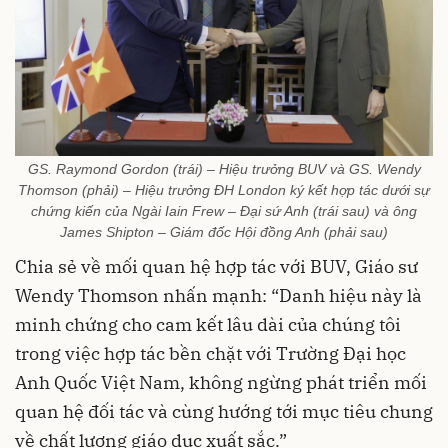
GS. Raymond Gordon (trái) – Hiệu trưởng BUV và GS. Wendy
Thomson (phải) – Hiệu trưởng ĐH London ký kết hợp tác dưới sự
chứng kiến của Ngài Iain Frew – Đại sứ Anh (trái sau) và ông
James Shipton – Giám đốc Hội đồng Anh (phải sau)
Chia sẻ về mối quan hệ hợp tác với BUV, Giáo sư
Wendy Thomson nhấn mạnh: “Danh hiệu này là
minh chứng cho cam kết lâu dài của chúng tôi
trong việc hợp tác bền chặt với Trường Đại học
Anh Quốc Việt Nam, không ngừng phát triển mối
quan hệ đối tác và cùng hướng tới mục tiêu chung
về chất lượng giáo dục xuất sắc.”