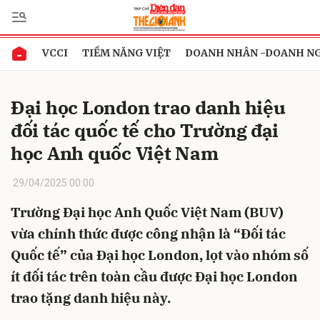
VCCI
TIỀM NĂNG VIỆT
DOANH NHÂN -DOANH N
Gửi bình luận
Đại học London trao danh hiệu
đối tác quốc tế cho Trường đại
học Anh quốc Việt Nam
29/04/2025 00:00
Trường Đại học Anh Quốc Việt Nam (BUV)
Hủy
Gửi
vừa chính thức được công nhận là “Đối tác
Quốc tế” của Đại học London, lọt vào nhóm số
ít đối tác trên toàn cầu được Đại học London
trao tặng danh hiệu này.