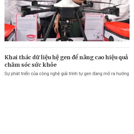
Khai thác dữ liệu hệ gen để nâng cao hiệu quả
chăm sóc sức khỏe
Sự phát triển của công nghệ giải trình tự gen đang mở ra hướng
tiếp cận mới trong chăm sóc sức khỏe, khi dữ liệu di truyền
được khai thác để hỗ trợ dự phòng, chẩn đoán, theo dõi và lựa
chọn phương án điều trị phù...