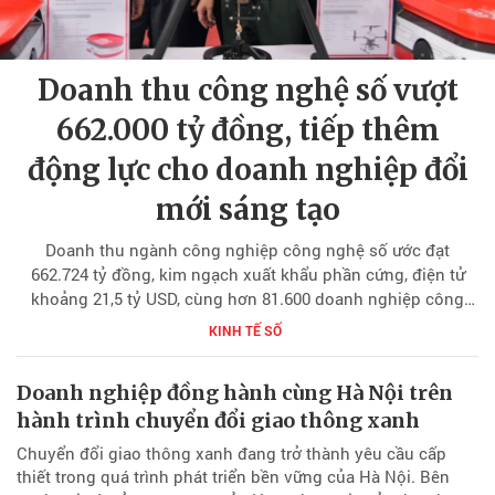
Doanh thu công nghệ số vượt
662.000 tỷ đồng, tiếp thêm
động lực cho doanh nghiệp đổi
mới sáng tạo
Doanh thu ngành công nghiệp công nghệ số ước đạt
662.724 tỷ đồng, kim ngạch xuất khẩu phần cứng, điện tử
khoảng 21,5 tỷ USD, cùng hơn 81.600 doanh nghiệp công
nghệ số đang hoạt động. Những con số được công bố tại
KINH TẾ SỐ
Họp báo thường kỳ tháng 7/2026 của Bộ Khoa học và Công
nghệ cho thấy công nghệ số tiếp tục trở thành một trong
Doanh nghiệp đồng hành cùng Hà Nội trên
những động lực tăng trưởng quan trọng, mở rộng dư địa
hành trình chuyển đổi giao thông xanh
phát triển cho doanh nghiệp và nền kinh tế số Việt Nam.
Chuyển đổi giao thông xanh đang trở thành yêu cầu cấp
thiết trong quá trình phát triển bền vững của Hà Nội. Bên