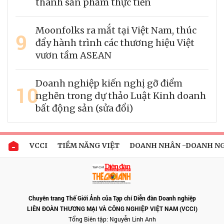
thành sản phẩm thực tiễn
Moonfolks ra mắt tại Việt Nam, thúc
9
đẩy hành trình các thương hiệu Việt
vươn tầm ASEAN
Doanh nghiệp kiến nghị gỡ điểm
10
nghẽn trong dự thảo Luật Kinh doanh
bất động sản (sửa đổi)
VCCI
TIỀM NĂNG VIỆT
DOANH NHÂN -DOANH N
Chuyên trang Thế Giới Ảnh của Tạp chí Diễn đàn Doanh nghiệp
LIÊN ĐOÀN THƯƠNG MẠI VÀ CÔNG NGHIỆP VIỆT NAM (VCCI)
Tổng Biên tập: Nguyễn Linh Anh