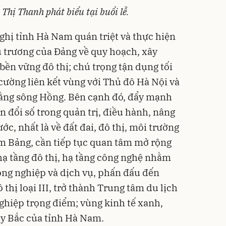
Thị Thanh phát biểu tại buổi lễ.
ghị tỉnh Hà Nam quán triệt và thực hiện
 trương của Đảng về quy hoạch, xây
 bền vững đô thị; chú trọng tận dụng tối
g cường liên kết vùng với Thủ đô Hà Nội và
bằng sông Hồng. Bên cạnh đó, đẩy mạnh
 đổi số trong quản trị, điều hành, nâng
ớc, nhất là về đất đai, đô thị, môi trường
Kim Bảng, cần tiếp tục quan tâm mở rộng
 hạ tầng đô thị, hạ tầng công nghệ nhằm
công nghiệp và dịch vụ, phấn đấu đến
thị loại III, trở thành Trung tâm du lịch
nghiệp trọng điểm; vùng kinh tế xanh,
ây Bắc của tỉnh Hà Nam.