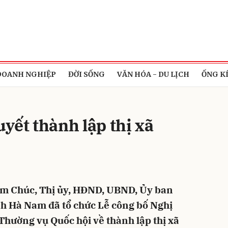
bình luận
DOANH NGHIỆP
ĐỜI SỐNG
VĂN HÓA - DU LỊCH
ỐNG K
yết thành lập thị xã
Hủy
G
Tam Chúc, Thị ủy, HĐND, UBND, Ủy ban
nh Hà Nam đã tổ chức Lễ công bố Nghị
Thường vụ Quốc hội về thành lập thị xã