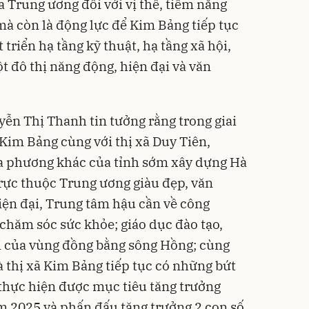
 Trung ương đối với vị thế, tiềm năng
mà còn là động lực để Kim Bảng tiếp tục
triển hạ tầng kỹ thuật, hạ tầng xã hội,
t đô thị năng động, hiện đại và văn
ễn Thị Thanh tin tưởng rằng trong giai
 Kim Bảng cùng với thị xã Duy Tiên,
ịa phương khác của tỉnh sớm xây dựng Hà
rực thuộc Trung ương giàu đẹp, văn
iện đại, Trung tâm hậu cần về công
 chăm sóc sức khỏe; giáo dục đào tạo,
i của vùng đồng bằng sông Hồng; cùng
à thị xã Kim Bảng tiếp tục có những bứt
 thực hiện được mục tiêu tăng trưởng
ăm 2025 và phấn đấu tăng trưởng 2 con số