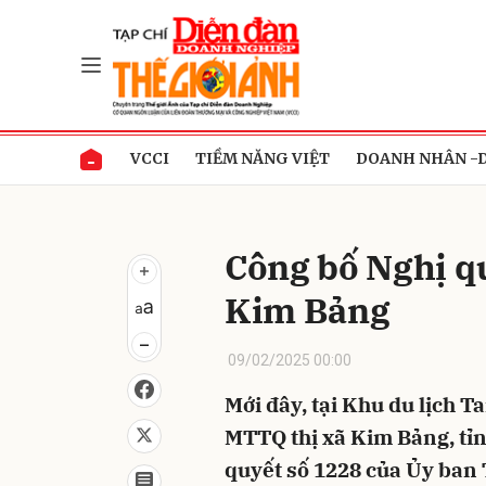
Gửi 
VCCI
TIỀM NĂNG VIỆT
DOANH NHÂN -
Công bố Nghị qu
Kim Bảng
09/02/2025 00:00
Mới đây, tại Khu du lịch 
MTTQ thị xã Kim Bảng, tỉ
quyết số 1228 của Ủy ban 