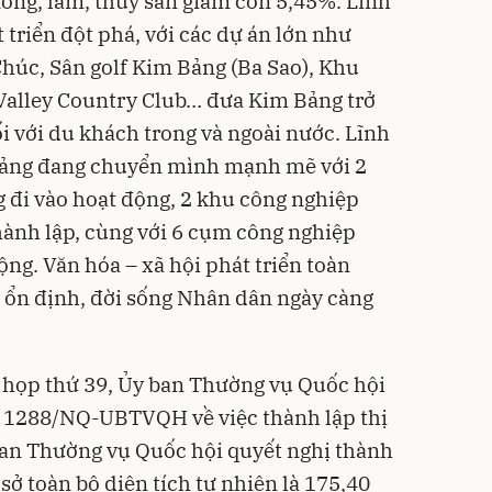
ông, lâm, thủy sản giảm còn 5,45%. Lĩnh
t triển đột phá, với các dự án lớn như
húc, Sân golf Kim Bảng (Ba Sao), Khu
Valley Country Club… đưa Kim Bảng trở
 với du khách trong và ngoài nước. Lĩnh
Bảng đang chuyển mình mạnh mẽ với 2
 đi vào hoạt động, 2 khu công nghiệp
ành lập, cùng với 6 cụm công nghiệp
ng. Văn hóa – xã hội phát triển toàn
 ổn định, đời sống Nhân dân ngày càng
 họp thứ 39, Ủy ban Thường vụ Quốc hội
ố 1288/NQ-UBTVQH về việc thành lập thị
ban Thường vụ Quốc hội quyết nghị thành
 sở toàn bộ diện tích tự nhiên là 175,40