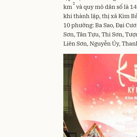
2
km
và quy mô dân số là 1
khi thành lập, thị xã Kim 
10 phường: Ba Sao, Đại Cươ
Sơn, Tân Tựu, Thi Sơn, Tượ
Liên Sơn, Nguyễn Úy, Thanh