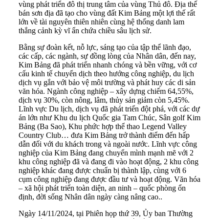
vùng phát triển đô thị trung tâm của vùng Thủ đô. Địa thế
bán sơn địa đã tạo cho vùng đất Kim Bảng một lợi thế rất
lớn về tài nguyên thiên nhiên cùng hệ thống danh lam
thắng cảnh kỳ vĩ ẩn chứa chiều sâu lịch sử.
Bằng sự đoàn kết, nỗ lực, sáng tạo của tập thể lãnh đạo,
các cấp, các ngành, sự đồng lòng của Nhân dân, đến nay,
Kim Bảng đã phát triển nhanh chóng và bền vững, với cơ
cấu kinh tế chuyển dịch theo hướng công nghiệp, du lịch
dịch vụ gắn với bảo vệ môi trường và phát huy các di sản
văn hóa. Ngành công nghiệp – xây dựng chiếm 64,55%,
dịch vụ 30%, còn nông, lâm, thủy sản giảm còn 5,45%.
Lĩnh vực Du lịch, dịch vụ đã phát triển đột phá, với các dự
án lớn như Khu du lịch Quốc gia Tam Chúc, Sân golf Kim
Bảng (Ba Sao), Khu phức hợp thể thao Legend Valley
Country Club… đưa Kim Bảng trở thành điểm đến hấp
dẫn đối với du khách trong và ngoài nước. Lĩnh vực công
nghiệp của Kim Bảng đang chuyển mình mạnh mẽ với 2
khu công nghiệp đã và đang đi vào hoạt động, 2 khu công
nghiệp khác đang được chuẩn bị thành lập, cùng với 6
cụm công nghiệp đang được đầu tư và hoạt động. Văn hóa
– xã hội phát triển toàn diện, an ninh – quốc phòng ổn
định, đời sống Nhân dân ngày càng nâng cao..
Ngày 14/11/2024, tại Phiên họp thứ 39, Ủy ban Thường