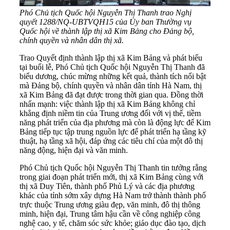
Phó Chủ tịch Quốc hội Nguyễn Thị Thanh trao Nghị
quyết 1288/NQ-UBTVQH15 của Ủy ban Thường vụ
Quốc hội về thành lập thị xã Kim Bảng cho Đảng bộ,
chính quyền và nhân dân thị xã.
Trao Quyết định thành lập thị xã Kim Bảng và phát biểu
tại buổi lễ, Phó Chủ tịch Quốc hội Nguyễn Thị Thanh đã
biểu dương, chúc mừng những kết quả, thành tích nổi bật
mà Đảng bộ, chính quyền và nhân dân tỉnh Hà Nam, thị
xã Kim Bảng đã đạt được trong thời gian qua. Đồng thời
nhấn mạnh: việc thành lập thị xã Kim Bảng không chỉ
khẳng định niềm tin của Trung ương đối với vị thế, tiềm
năng phát triển của địa phương mà còn là động lực để Kim
Bảng tiếp tục tập trung nguồn lực để phát triển hạ tầng kỹ
thuật, hạ tầng xã hội, đáp ứng các tiêu chí của một đô thị
năng động, hiện đại và văn minh.
Phó Chủ tịch Quốc hội Nguyễn Thị Thanh tin tưởng rằng
trong giai đoạn phát triển mới, thị xã Kim Bảng cùng với
thị xã Duy Tiên, thành phố Phủ Lý và các địa phương
khác của tỉnh sớm xây dựng Hà Nam trở thành thành phố
trực thuộc Trung ương giàu đẹp, văn minh, đô thị thông
minh, hiện đại, Trung tâm hậu cần về công nghiệp công
nghệ cao, y tế, chăm sóc sức khỏe; giáo dục đào tạo, dịch