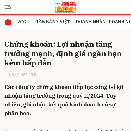
VCCI
TIỀM NĂNG VIỆT
DOANH NHÂN -DOANH N
Gửi bình luận
Chứng khoán: Lợi nhuận tăng
trưởng mạnh, định giá ngắn hạn
kém hấp dẫn
23/07/2024 00:00
Các công ty chứng khoán tiếp tục công bố lợi
Hủy
Gửi
nhuận tăng trưởng trong quý II/2024. Tuy
nhiên, ghi nhận kết quả kinh doanh có sự
phân hóa.