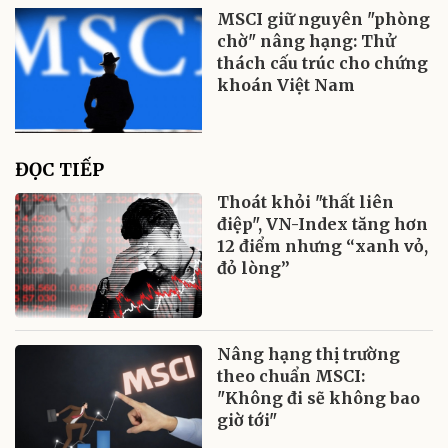
MSCI giữ nguyên "phòng
chờ" nâng hạng: Thử
thách cấu trúc cho chứng
khoán Việt Nam
ĐỌC TIẾP
Thoát khỏi "thất liên
điệp", VN-Index tăng hơn
12 điểm nhưng “xanh vỏ,
đỏ lòng”
Nâng hạng thị trường
theo chuẩn MSCI:
"Không đi sẽ không bao
giờ tới"