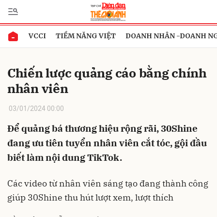
VCCI
TIỀM NĂNG VIỆT
DOANH NHÂN -DOANH N
Gửi bình luận
Chiến lược quảng cáo bằng chính
nhân viên
03/01/2024 00:00
Để quảng bá thương hiệu rộng rãi, 30Shine
đang ưu tiên tuyển nhân viên cắt tóc, gội đầu
Hủy
Gửi
biết làm nội dung TikTok.
Các video từ nhân viên sáng tạo đang thành công
giúp 30Shine thu hút lượt xem, lượt thích