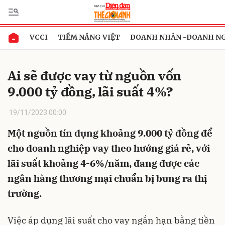
VCCI
TIỀM NĂNG VIỆT
DOANH NHÂN -DOANH N
Gửi bình luận
Ai sẽ được vay từ nguồn vốn
9.000 tỷ đồng, lãi suất 4%?
19/11/2023 00:00
Một nguồn tín dụng khoảng 9.000 tỷ đồng để
cho doanh nghiệp vay theo hướng giá rẻ, với
Hủy
Gửi
lãi suất khoảng 4-6%/năm, đang được các
ngân hàng thương mại chuẩn bị bung ra thị
trường.
Việc áp dụng lãi suất cho vay ngắn hạn bằng tiền