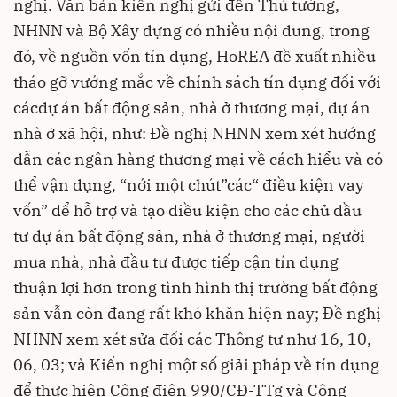
nghị. Văn bản kiến nghị gửi đến Thủ tướng,
NHNN và Bộ Xây dựng có nhiều nội dung, trong
đó, về nguồn vốn tín dụng, HoREA đề xuất nhiều
tháo gỡ vướng mắc về chính sách tín dụng đối với
các
dự án bất động sản, nhà ở thương mại, dự án
nhà ở xã hội, như: Đề nghị NHNN xem xét hướng
dẫn các ngân hàng thương mại về cách hiểu và có
thể vận dụng, “nới một chút”các“ điều kiện vay
vốn” để hỗ trợ và tạo điều kiện cho các chủ đầu
tư dự án bất động sản, nhà ở thương mại, người
mua nhà, nhà đầu tư được tiếp cận tín dụng
thuận lợi hơn trong tình hình thị trường bất động
sản vẫn còn đang rất khó khăn hiện nay; Đề nghị
NHNN xem xét sửa đổi các Thông tư như 16, 10,
06, 03; và Kiến nghị một số giải pháp về tín dụng
để thực hiện Công điện 990/CĐ-TTg và Công