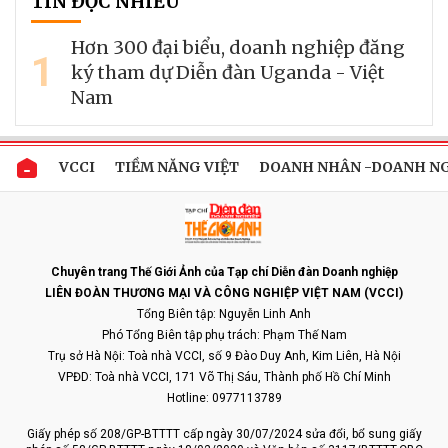
TIN ĐỌC NHIỀU
Hơn 300 đại biểu, doanh nghiệp đăng
1
ký tham dự Diễn đàn Uganda - Việt
Nam
VCCI
TIỀM NĂNG VIỆT
DOANH NHÂN -DOANH N
Chuyên trang Thế Giới Ảnh của Tạp chí Diễn đàn Doanh nghiệp
LIÊN ĐOÀN THƯƠNG MẠI VÀ CÔNG NGHIỆP VIỆT NAM (VCCI)
Tổng Biên tập: Nguyễn Linh Anh
Phó Tổng Biên tập phụ trách: Phạm Thế Nam
Trụ sở Hà Nội: Toà nhà VCCI, số 9 Đào Duy Anh, Kim Liên, Hà Nội
VPĐD: Toà nhà VCCI, 171 Võ Thị Sáu, Thành phố Hồ Chí Minh
Hotline: 0977113789
Giấy phép số 208/GP-BTTTT cấp ngày 30/07/2024 sửa đổi, bổ sung giấy