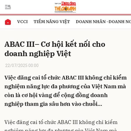
VCCI
TIỀM NĂNG VIỆT
DOANH NHÂN -DOANH N
Gửi bình luận
ABAC III– Cơ hội kết nối cho
doanh nghiệp Việt
22/07/2025 00:00
Việc đăng cai tổ chức ABAC III không chỉ kiểm
nghiệm năng lực đa phương của Việt Nam mà
Hủy
Gửi
còn là cơ hội vàng để cộng đồng doanh
nghiệp tham gia sâu hơn vào chuỗi…
Việc đăng cai tổ chức ABAC III không chỉ kiểm
nghiệm năng lực đa phương của Việt Nam mà