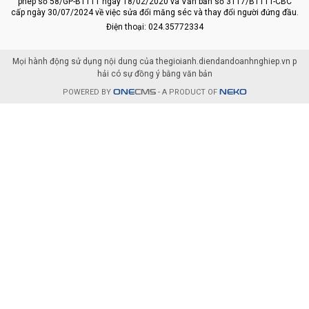
phép số 58/GP-BTTTT ngày 18/02/2020 và Văn bản số 3117/BTTTT-CBC
cấp ngày 30/07/2024 về việc sửa đổi măng séc và thay đổi người đứng đầu.
Điện thoại: 024.35772334
Mọi hành động sử dụng nội dung của thegioianh.diendandoanhnghiep.vn p
hải có sự đồng ý bằng văn bản
POWERED BY
ONE
CMS
- A PRODUCT OF
NEKO