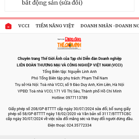
bất động sản (sửa đổi)
VCCI
TIỀM NĂNG VIỆT
DOANH NHÂN -DOANH N
Chuyên trang Thế Giới Ảnh của Tạp chí Diễn đàn Doanh nghiệp
LIÊN ĐOÀN THƯƠNG MẠI VÀ CÔNG NGHIỆP VIỆT NAM (VCCI)
Tổng Biên tập: Nguyễn Linh Anh
Phó Tổng Biên tập phụ trách: Phạm Thế Nam
Trụ sở Hà Nội: Toà nhà VCCI, số 9 Đào Duy Anh, Kim Liên, Hà Nội
VPĐD: Toà nhà VCCI, 171 Võ Thị Sáu, Thành phố Hồ Chí Minh
Hotline: 0977113789
Giấy phép số 208/GP-BTTTT cấp ngày 30/07/2024 sửa đổi, bổ sung giấy
phép số 58/GP-BTTTT ngày 18/02/2020 và Văn bản số 3117/BTTTT-CBC
cấp ngày 30/07/2024 về việc sửa đổi măng séc và thay đổi người đứng đầu.
Điện thoại: 024.35772334