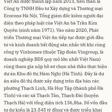
Việt An được thành lập năm 2013, tiền thân là
Công ty TNHH Đầu tư Xây dựng và Thương mại
Ecocons Hà Nội. Tổng giám đốc kiêm người đại
diện theo pháp luật của Việt An bà Trần Kim
Quyên (sinh năm 1971). Vào năm 2020, Phát
triển Thương mại Việt An tiếp tục được giới đầu
tư và kinh doanh bất động sản nhắc tới khi cùng
công ty Vinhomes (thuộc Tập đoàn Vingroup, là
doanh nghiệp BĐS quy mô lớn nhất Việt Nam)
cùng tham gia nộp hồ sơ chọn nhà thầu thực hiện
dự án Khu đô thị Hàm Nghi (Hà Tĩnh). Đây là dự
án siêu đô thị được xây dựng trên địa bàn các
phường Thạch Linh, Hà Huy Tập (thành phố Hà
Tĩnh) và các xã Thạch Tân, Thạch Đài (huyện
Thạch Hà) với tổng diện tích 136,8ha. Số vốn đầu
tư dự kiến là 23.545 tỷ đồng và được triển khai