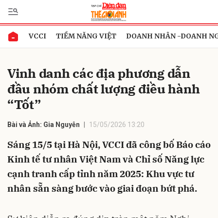
VCCI
TIỀM NĂNG VIỆT
DOANH NHÂN -DOANH N
Gửi bình luận
Vinh danh các địa phương dẫn
đầu nhóm chất lượng điều hành
“Tốt”
Bài và Ảnh: Gia Nguyễn
15/05/2026 13:20
Sáng 15/5 tại Hà Nội, VCCI đã công bố Báo cáo
Hủy
Gửi
Kinh tế tư nhân Việt Nam và Chỉ số Năng lực
cạnh tranh cấp tỉnh năm 2025: Khu vực tư
nhân sẵn sàng bước vào giai đoạn bứt phá.