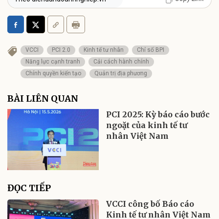
VCCI
PCI 2.0
Kinh tế tư nhân
Chỉ số BPI
Năng lực cạnh tranh
Cải cách hành chính
Chính quyền kiến tạo
Quản trị địa phương
BÀI LIÊN QUAN
PCI 2025: Kỳ báo cáo bước
ngoặt của kinh tế tư
nhân Việt Nam
ĐỌC TIẾP
VCCI công bố Báo cáo
Kinh tế tư nhân Việt Nam