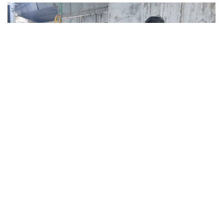
Moonfolks ra mắt tại Việt Nam, thúc đẩy
hành trình các thương hiệu Việt vươn tầm
ASEAN
Ngày 7/8/2026, Moonfolks, một trong những mạng lưới quảng
cáo độc lập đạt nhiều giải thưởng nhất Đông Nam Á, đã chính