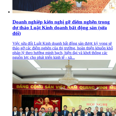
Doanh nghiệp kiến nghị gỡ điểm nghẽn trong
dự thảo Luật Kinh doanh bất động sản (sửa
đổi)
Việc sửa đổi Luật Kinh doanh bất động sản được kỳ vọng sẽ
tháo gỡ các điểm nghẽn của thị trường, hoàn thiện khuôn khổ
pháp lý theo hướng minh bạch, hiện đại và khơi thông các
nguồn lực cho phát triển kinh tế - xã...