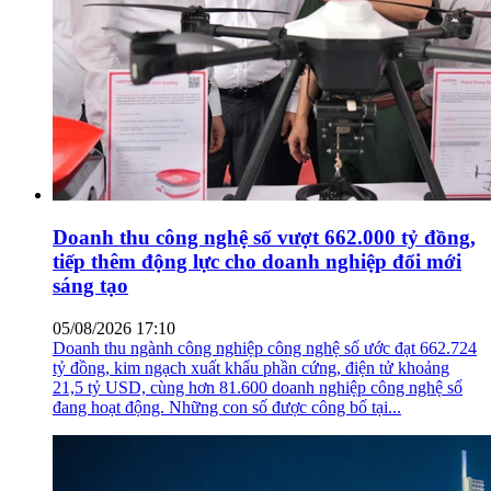
Doanh thu công nghệ số vượt 662.000 tỷ đồng,
tiếp thêm động lực cho doanh nghiệp đổi mới
sáng tạo
05/08/2026 17:10
Doanh thu ngành công nghiệp công nghệ số ước đạt 662.724
tỷ đồng, kim ngạch xuất khẩu phần cứng, điện tử khoảng
21,5 tỷ USD, cùng hơn 81.600 doanh nghiệp công nghệ số
đang hoạt động. Những con số được công bố tại...