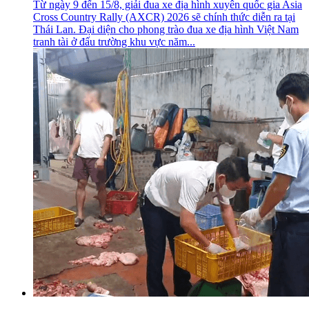
Từ ngày 9 đến 15/8, giải đua xe địa hình xuyên quốc gia Asia
Cross Country Rally (AXCR) 2026 sẽ chính thức diễn ra tại
Thái Lan. Đại diện cho phong trào đua xe địa hình Việt Nam
tranh tài ở đấu trường khu vực năm...