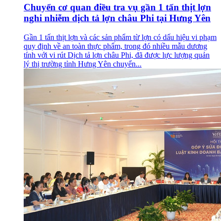
Chuyển cơ quan điều tra vụ gần 1 tấn thịt lợn
nghi nhiễm dịch tả lợn châu Phi tại Hưng Yên
Gần 1 tấn thịt lợn và các sản phẩm từ lợn có dấu hiệu vi phạm
quy định về an toàn thực phẩm, trong đó nhiều mẫu dương
tính với vi rút Dịch tả lợn châu Phi, đã được lực lượng quản
lý thị trường tỉnh Hưng Yên chuyển...