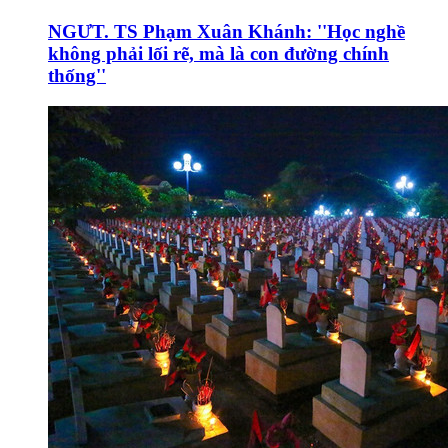
NGƯT. TS Phạm Xuân Khánh: ''Học nghề
không phải lối rẽ, mà là con đường chính
thống''