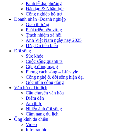
Kinh tế địa phương
Đào tạo & Nhân lực
Công nghiệp hỗ trợ
Doanh nhân -Doanh nghiệp
Giao thương
Phát triển bền vững
Trách nhiệm xã hội
Ảnh Việt Nam ngày nay 2025
DN, Dn tiêu biểu
Đời sống
Sức khỏe
Cuộc sống quanh ta
Cộng đồng mạng
Phong cách sống – Lifestyle
Công nghệ & đời sống hiện đại
Góc nhìn cộng đồng
Văn hóa - Du lịch
Câu chuyện văn hóa
Điểm đến
Ẩm thực
Nhiếp ảnh đời sống
Cẩm nang du lịch
Ống kính đa chiều
Video
Infographic