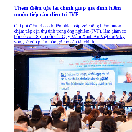
Thêm điểm tựa tài chính giúp gia đình hiếm
muộn tiếp cận điều trị IVF
Chi phí điều trị cao khiến nhiều cặp vợ chồng hiếm muộn
chậm tiếp cận thụ tinh trong ống nghiệm (IVF), làm giảm cơ
hội có con. Sự ra đời của Quỹ Mầm Xanh An Việt được kỳ
vọng sẽ góp phần tháo gỡ rào cản tài chính,...