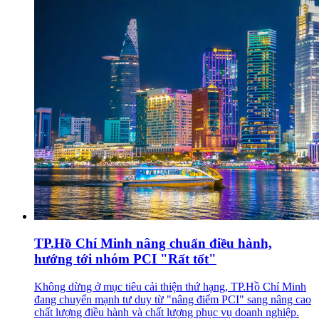
TP.Hồ Chí Minh nâng chuẩn điều hành,
hướng tới nhóm PCI "Rất tốt"
Không dừng ở mục tiêu cải thiện thứ hạng, TP.Hồ Chí Minh
đang chuyển mạnh tư duy từ "nâng điểm PCI" sang nâng cao
chất lượng điều hành và chất lượng phục vụ doanh nghiệp.