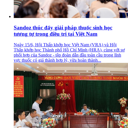
Sandoz thúc đẩy giải pháp thuốc sinh học
tương tự trong điều trị tại Việt Nam
Ngày 15/6, Hội Thấp khớp học Việt Nam (VRA) và Hội
Thấp khớp học Thành phố Hồ Chí Minh (HRA), cùng với sự
phối hợp của Sandoz - tập đoàn dẫn đầu toàn cầu trong lĩnh
vực thuốc có giá thành hợp lý, vừa hoàn thành...