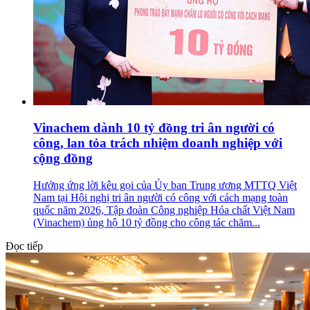
Vinachem dành 10 tỷ đồng tri ân người có
công, lan tỏa trách nhiệm doanh nghiệp với
cộng đồng
Hưởng ứng lời kêu gọi của Ủy ban Trung ương MTTQ Việt
Nam tại Hội nghị tri ân người có công với cách mạng toàn
quốc năm 2026, Tập đoàn Công nghiệp Hóa chất Việt Nam
(Vinachem) ủng hộ 10 tỷ đồng cho công tác chăm...
Đọc tiếp