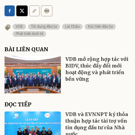
VDB
Tín dụng đầu tư
Lai Châu
Xúc tiến đầu tư
Phát triển kinh tế
BÀI LIÊN QUAN
VDB mở rộng hợp tác với
BIDV, thúc đẩy đổi mới
hoạt động và phát triển
bền vững
ĐỌC TIẾP
VDB và EVNNPT ký thỏa
thuận hợp tác tài trợ vốn
tín dụng đầu tư của Nhà
nước