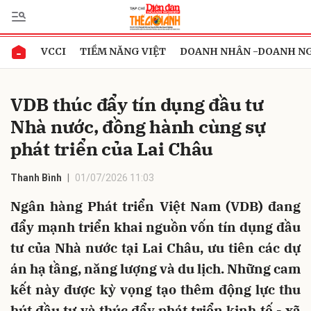
VCCI
TIỀM NĂNG VIỆT
DOANH NHÂN -DOANH N
Gửi bình luận
VDB thúc đẩy tín dụng đầu tư
Nhà nước, đồng hành cùng sự
phát triển của Lai Châu
Thanh Bình
01/07/2026 11:03
Ngân hàng Phát triển Việt Nam (VDB) đang
Hủy
Gửi
đẩy mạnh triển khai nguồn vốn tín dụng đầu
tư của Nhà nước tại Lai Châu, ưu tiên các dự
án hạ tầng, năng lượng và du lịch. Những cam
kết này được kỳ vọng tạo thêm động lực thu
hút đầu tư và thúc đẩy phát triển kinh tế - xã