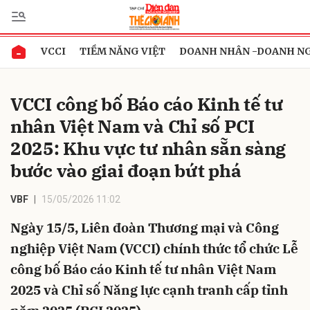
VCCI
TIỀM NĂNG VIỆT
DOANH NHÂN -DOANH N
Gửi bình luận
VCCI công bố Báo cáo Kinh tế tư
nhân Việt Nam và Chỉ số PCI
2025: Khu vực tư nhân sẵn sàng
bước vào giai đoạn bứt phá
VBF
15/05/2026 11:02
Hủy
Gửi
Ngày 15/5, Liên đoàn Thương mại và Công
nghiệp Việt Nam (VCCI) chính thức tổ chức Lễ
công bố Báo cáo Kinh tế tư nhân Việt Nam
2025 và Chỉ số Năng lực cạnh tranh cấp tỉnh