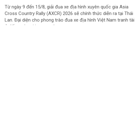
Từ ngày 9 đến 15/8, giải đua xe địa hình xuyên quốc gia Asia
Cross Country Rally (AXCR) 2026 sẽ chính thức diễn ra tại Thái
Lan. Đại diện cho phong trào đua xe địa hình Việt Nam tranh tài
ở đấu trường khu vực năm...
Chuyển cơ quan điều tra vụ gần 1 tấn thịt lợn