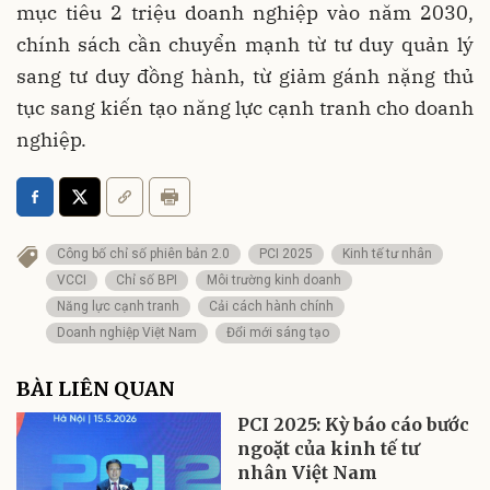
mục tiêu 2 triệu doanh nghiệp vào năm 2030,
chính sách cần chuyển mạnh từ tư duy quản lý
sang tư duy đồng hành, từ giảm gánh nặng thủ
tục sang kiến tạo năng lực cạnh tranh cho doanh
nghiệp.
Công bố chỉ số phiên bản 2.0
PCI 2025
Kinh tế tư nhân
VCCI
Chỉ số BPI
Môi trường kinh doanh
Năng lực cạnh tranh
Cải cách hành chính
Doanh nghiệp Việt Nam
Đổi mới sáng tạo
BÀI LIÊN QUAN
PCI 2025: Kỳ báo cáo bước
ngoặt của kinh tế tư
nhân Việt Nam