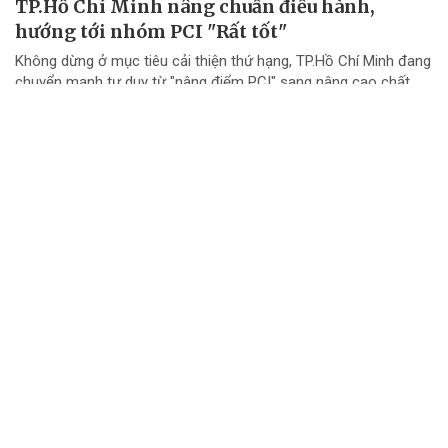
TP.Hồ Chí Minh nâng chuẩn điều hành,
hướng tới nhóm PCI "Rất tốt"
Không dừng ở mục tiêu cải thiện thứ hạng, TP.Hồ Chí Minh đang
chuyển mạnh tư duy từ "nâng điểm PCI" sang nâng cao chất
lượng điều hành và chất lượng phục vụ doanh nghiệp.