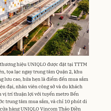
a thương hiệu UNIQLO được đặt tại TTTM
, tọa lạc ngay trung tâm Quận 2, khu
ng lưu cao, hứa hẹn là điểm đến mua sắm
iện đại, nhân viên công sở và du khách
 vị trí thuận lợi với tuyến metro Bến
ớc trung tâm mua sắm, và chỉ 10 phút di
, cửa hàng UNIQLO Vincom Thảo Điền