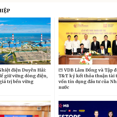
HIỆP
Nhiệt điện Duyên Hải:
VDB Lâm Đồng và Tập 
để giữ vững dòng điện,
T&T ký kết thỏa thuận tài 
giá trị bền vững
vốn tín dụng đầu tư của N
nước