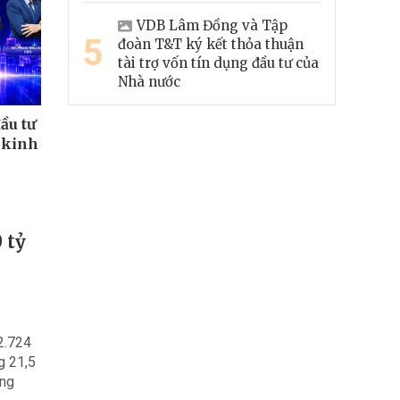
VDB Lâm Đồng và Tập
5
đoàn T&T ký kết thỏa thuận
tài trợ vốn tín dụng đầu tư của
Nhà nước
ầu tư
 kinh
 tỷ
2.724
g 21,5
ang