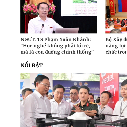
NGƯT. TS Phạm Xuân Khánh:
Bộ Xây d
''Học nghề không phải lối rẽ,
năng lực
mà là con đường chính thống''
chức tro
NỔI BẬT