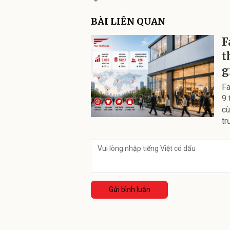
BÀI LIÊN QUAN
F
t
g
Fa
9 
cù
tr
Gửi bình luận