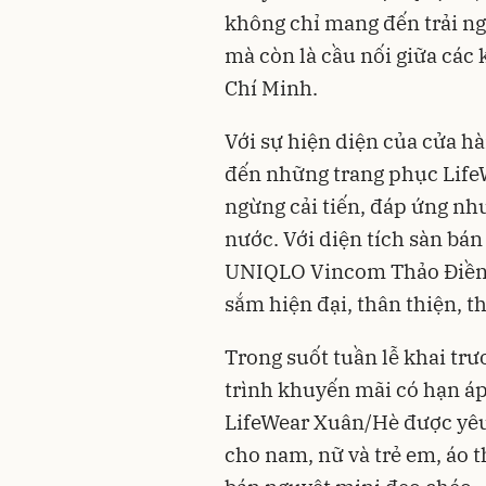
không chỉ mang đến trải n
mà còn là cầu nối giữa các
Chí Minh.
Với sự hiện diện của cửa 
đến những trang phục LifeW
ngừng cải tiến, đáp ứng nh
nước. Với diện tích sàn bá
UNIQLO Vincom Thảo Điền 
sắm hiện đại, thân thiện, 
Trong suốt tuần lễ khai tr
trình khuyến mãi có hạn á
LifeWear Xuân/Hè được yêu
cho nam, nữ và trẻ em, áo t