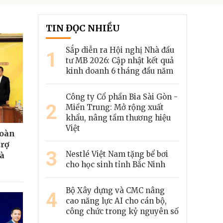
TIN ĐỌC NHIỀU
Sắp diễn ra Hội nghị Nhà đầu
1
tư MB 2026: Cập nhật kết quả
kinh doanh 6 tháng đầu năm
Công ty Cổ phần Bia Sài Gòn -
2
Miền Trung: Mở rộng xuất
khẩu, nâng tầm thương hiệu
Việt
đoàn
trợ
3
Nestlé Việt Nam tặng bể bơi
hà
cho học sinh tỉnh Bắc Ninh
Bộ Xây dựng và CMC nâng
4
cao năng lực AI cho cán bộ,
công chức trong kỷ nguyên số