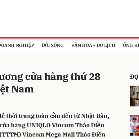
bình luận
DOANH NGHIỆP
ĐỜI SỐNG
VĂN HÓA - DU LỊCH
ỐNG K
ương cửa hàng thứ 28
ĐỌ
Việt Nam
Hủy
G
ẻ thời trang toàn cầu đến từ Nhật Bản,
g cửa hàng UNIQLO Vincom Thảo Điền
 (TTTM) Vincom Mega Mall Thảo Điền