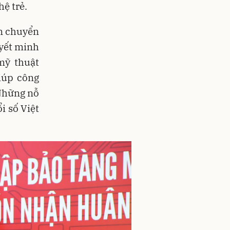
hệ trẻ.
ện chuyển
uyết minh
mỹ thuật
iúp công
Những nỗ
i số Việt