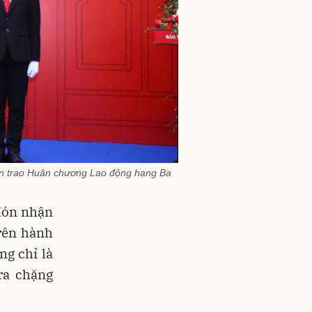
ân trao Huân chương Lao động hạng Ba
đón nhận
rên hành
ng chỉ là
ra chặng