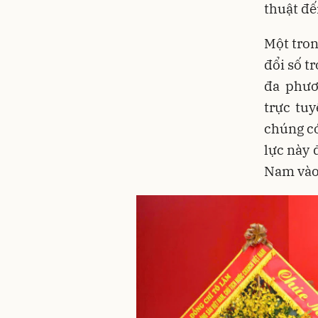
thuật đế
Một tron
đổi số t
đa phươ
trực tu
chúng c
lực này 
Nam vào