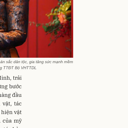
bản sắc dân tộc, gia tăng sức mạnh mềm
 Cổng TTĐT Bộ VHTTDL
nh, trải
ừng bước
 hàng đầu
vật, tác
 hiện vật
n của mỹ