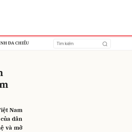
ÍNH ĐA CHIỀU
h
am
ửi
Việt Nam
c của dân
hệ và mở