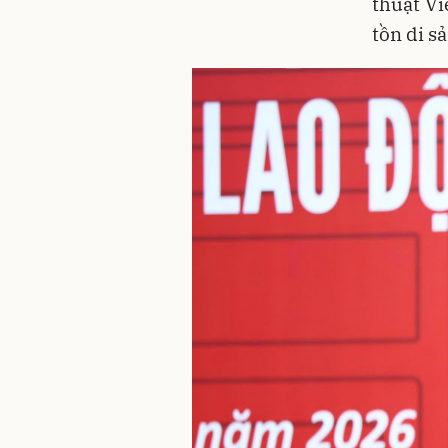
thuật Vi
tồn di s