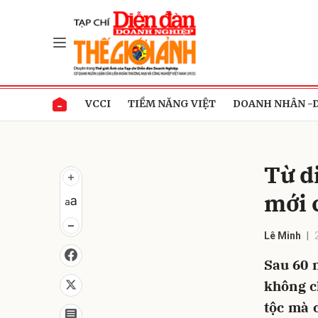
Gửi 
VCCI
TIỀM NĂNG VIỆT
DOANH NHÂN -
Từ d
mới 
Lê Minh
Sau 60 
không ch
tộc mà 