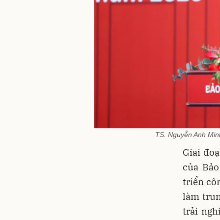
TS. Nguyễn Anh Minh
Giai đo
của Bảo
triển cô
làm tru
trải ng