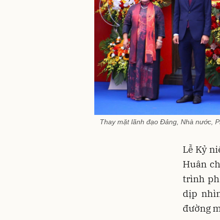
Thay mặt lãnh đạo Đảng, Nhà nước, P
Lễ Kỷ n
Huân ch
trình ph
dịp nhì
đường mớ