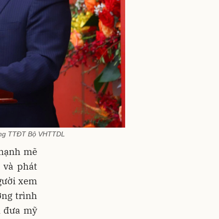
 Cổng TTĐT Bộ VHTTDL
 mạnh mẽ
 và phát
người xem
ng trình
n đưa mỹ