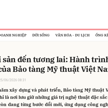
bình luận
DOANH NGHIỆP
ĐỜI SỐNG
VĂN HÓA - DU LỊCH
ỐNG K
i sản đến tương lai: Hành trìn
của Bảo tàng Mỹ thuật Việt N
25/06/2026 08:31
Hủy
G
năm xây dựng và phát triển, Bảo tàng Mỹ thuật 
ỉ là nơi lưu giữ những giá trị nghệ thuật đặc sắ
còn đang từng bước đổi mới, ứng dụng công ng