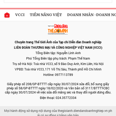
VCCI
TIỀM NĂNG VIỆT
DOANH NHÂN -DOANH N
Chuyên trang Thế Giới Ảnh của Tạp chí Diễn đàn Doanh nghiệp
LIÊN ĐOÀN THƯƠNG MẠI VÀ CÔNG NGHIỆP VIỆT NAM (VCCI)
Tổng Biên tập: Nguyễn Linh Anh
Phó Tổng Biên tập phụ trách: Phạm Thế Nam
Trụ sở Hà Nội: Toà nhà VCCI, số 9 Đào Duy Anh, Kim Liên, Hà Nội
VPĐD: Toà nhà VCCI, 171 Võ Thị Sáu, Thành phố Hồ Chí Minh
Hotline: 0977113789
Giấy phép số 208/GP-BTTTT cấp ngày 30/07/2024 sửa đổi, bổ sung giấy
phép số 58/GP-BTTTT ngày 18/02/2020 và Văn bản số 3117/BTTTT-CBC
cấp ngày 30/07/2024 về việc sửa đổi măng séc và thay đổi người đứng đầu.
Điện thoại: 024.35772334
Mọi hành động sử dụng nội dung của thegioianh.diendandoanhnghiep.vn ph
ải có sự đồng ý bằng văn bản