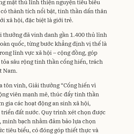
g mặt thủ lĩnh thiện nguyện tiêu biểu
có thành tích nổi bật, tinh thần dấn thân
i xã hội, đặc biệt là giới trẻ.
ải thưởng đã vinh danh gần 1.400 thủ lĩnh
toàn quốc, từng bước khẳng định vị thế là
rong lĩnh vực xã hội – cộng đồng, góp
 tỏa sâu rộng tinh thần cống hiến, trách
ệt Nam.
a tôn vinh, Giải thưởng “Cống hiến vì
ộng viên mạnh mẽ, thúc đẩy tinh thần
 gia các hoạt động an sinh xã hội,
 triển đất nước. Quy trình xét chọn được
ai, minh bạch nhằm đảm bảo lựa chọn
 tiêu biểu, có đóng góp thiết thực và