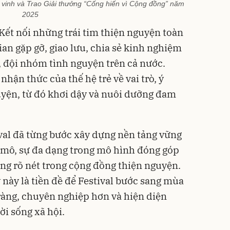
 vinh và Trao Giải thưởng “Cống hiến vì Cộng đồng” năm
2025
“Kết nối những trái tim thiện nguyện toàn
an gặp gỡ, giao lưu, chia sẻ kinh nghiệm
ộ, đội nhóm tình nguyện trên cả nước.
nhận thức của thế hệ trẻ về vai trò, ý
uyện, từ đó khơi dậy và nuôi dưỡng đam
val đã từng bước xây dựng nền tảng vững
 mô, sự đa dạng trong mô hình đóng góp
àng rõ nét trong cộng đồng thiện nguyện.
y này là tiền đề để Festival bước sang mùa
 ràng, chuyên nghiệp hơn và hiện diện
ời sống xã hội.