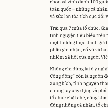
chọn và vinh danh 100 gươn
toàn quốc – những cá nhân 
và sức lan tỏa tích cực đối vớ
Trải qua 7 mùa tổ chức, Gi
tình nguyện tiêu biểu trên 
một thương hiệu danh giá t
phần ghi nhận, cổ vũ và lan
nhiệm xã hội của người Vi
Không chỉ dừng lại ở ý nghĩ
Cộng đồng” còn là nguồn đ
xung kích, tình nguyện tham
chung tay xây dựng và phát
tổ chức chặt chẽ, công kh
đúng những cá nhân, tổ chức