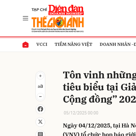
Gửi 
VCCI
TIỀM NĂNG VIỆT
DOANH NHÂN -
Tôn vinh những
tiêu biểu tại Gi
Cộng đồng” 20
05/12/2025 00:00
Ngày 04/12/2025, tại Hà 
(VNV) tổ chức họp báo giới