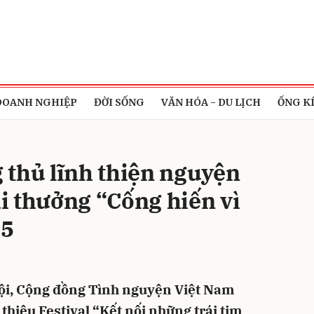
bình luận
DOANH NGHIỆP
ĐỜI SỐNG
VĂN HÓA - DU LỊCH
ỐNG K
 thủ lĩnh thiện nguyện
ải thưởng “Cống hiến vì
25
Hủy
G
Nội, Cộng đồng Tình nguyện Việt Nam
 thiệu Festival “Kết nối những trái tim