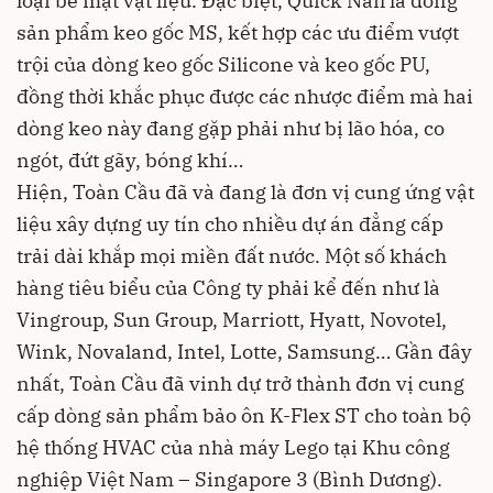
loại bề mặt vật liệu. Đặc biệt, Quick Nail là dòng
sản phẩm keo gốc MS, kết hợp các ưu điểm vượt
trội của dòng keo gốc Silicone và keo gốc PU,
đồng thời khắc phục được các nhược điểm mà hai
dòng keo này đang gặp phải như bị lão hóa, co
ngót, đứt gãy, bóng khí…
Hiện, Toàn Cầu đã và đang là đơn vị cung ứng vật
liệu xây dựng uy tín cho nhiều dự án đẳng cấp
trải dài khắp mọi miền đất nước. Một số khách
hàng tiêu biểu của Công ty phải kể đến như là
Vingroup, Sun Group, Marriott, Hyatt, Novotel,
Wink, Novaland, Intel, Lotte, Samsung… Gần đây
nhất, Toàn Cầu đã vinh dự trở thành đơn vị cung
cấp dòng sản phẩm bảo ôn K-Flex ST cho toàn bộ
hệ thống HVAC của nhà máy Lego tại Khu công
nghiệp Việt Nam – Singapore 3 (Bình Dương).