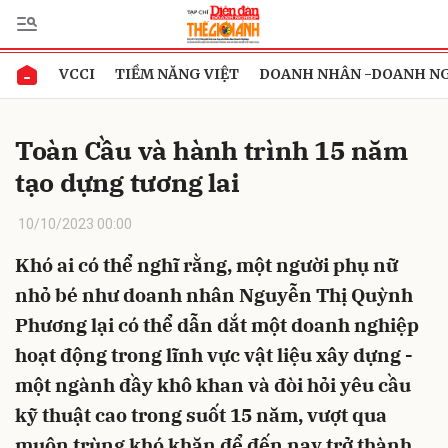
VCCI
TIỀM NĂNG VIỆT
DOANH NHÂN -DOANH N
Gửi bình luận
Toàn Cầu và hành trình 15 năm
tạo dựng tương lai
10/10/2023 00:00
Khó ai có thể nghĩ rằng, một người phụ nữ
nhỏ bé như doanh nhân Nguyễn Thị Quỳnh
Hủy
Gửi
Phương lại có thể dẫn dắt một doanh nghiệp
hoạt động trong lĩnh vực vật liệu xây dựng -
một ngành đầy khô khan và đòi hỏi yêu cầu
kỹ thuật cao trong suốt 15 năm, vượt qua
muôn trùng khó khăn để đến nay trở thành