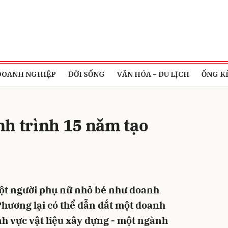
bình luận
DOANH NGHIỆP
ĐỜI SỐNG
VĂN HÓA - DU LỊCH
ỐNG K
nh trình 15 năm tạo
Hủy
G
một người phụ nữ nhỏ bé như doanh
ương lại có thể dẫn dắt một doanh
nh vực vật liệu xây dựng - một ngành