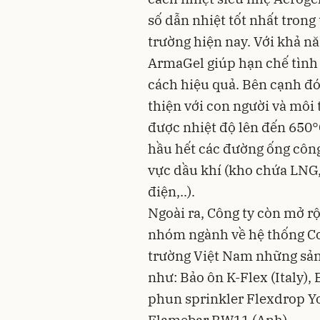
số dẫn nhiệt tốt nhất trong 
trường hiện nay. Với khả n
ArmaGel giúp hạn chế tình 
cách hiệu quả. Bên cạnh đó
thiện với con người và môi 
được nhiệt độ lên đến 650
hầu hết các đường ống công
vực dầu khí (kho chứa LNG
điện,..).
Ngoài ra, Công ty còn mở 
nhóm ngành về hệ thống Cơ 
trường Việt Nam những sản
như: Bảo ôn K-Flex (Italy)
phun sprinkler Flexdrop Y
Flamebar BW11 (Anh).