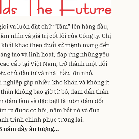
giỏi và luôn đặt chữ “Tâm” lên hàng đầu,
ầm nhìn và giá trị cốt lõi của Công ty. Chị
n khát khao theo đuổi sứ mệnh mang đến
áng tạo và linh hoạt, đáp ứng những yêu
cao cấp tại Việt Nam, trở thành một đối
iều chủ đầu tư và nhà thầu lớn nhỏ.
i nghiệp gặp nhiều khó khăn và không ít
h thần không bao giờ từ bỏ, dám dấn thân
ĩ dám làm và đặc biệt là luôn dám đối
tìm ra được cơ hội, nắm bắt nó và đưa
nh trình chinh phục tương lai.
15 năm đầy ấn tượng…