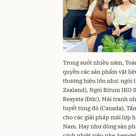
Trong suốt nhiều năm, Toàn
quyền các sản phẩm vật liệ
thương hiệu lớn như: ngói 
Zealand), Ngói Bitum IKO S
Resysta (Đức), Mái tranh n
tuyết tùng đỏ (Canada), Tấ
cho các giải pháp mái lợp h
Nam. Hay như dòng sản phẩ
cách nhiệt siêu nhẹ Aeroge