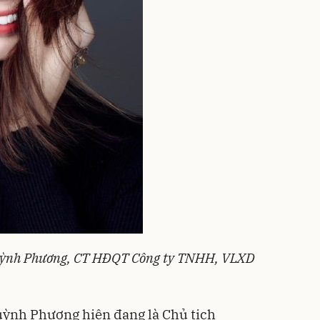
ỳnh Phương, CT HĐQT Công ty TNHH, VLXD
ỳnh Phương hiện đang là Chủ tịch