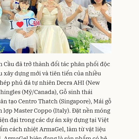
 Cầu đã trở thành đối tác phân phối độc
u xây dựng mới và tiên tiến của nhiều
thép phủ đá tự nhiên Decra AHI (New
hingles (Mỹ/Canada), Gỗ sinh thái
hân tạo Centro Thatch (Singapore), Mái gỗ
m lợp Master Coppo (Italy). Đặt nền móng
iện đại trong các dự án xây dựng tại Việt
m cách nhiệt ArmaGel, làm từ vật liệu
l. ArmaGel hiện đang là sản phẩm có hệ