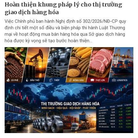
Hoàn thiện khung pháp lý cho thị trường
giao dịch hàng hóa
Việc Chính phủ ban hành Nghị định số 302/2026/NĐ-CP quy
định chi tiết một số điều và biện pháp thi hành Luật Thương
mại về hoạt động mua bán hàng hóa qua Sở giao dịch hàng
hóa được kỳ vọng sẽ tạo bước hoàn thiện...