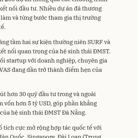
 kết nối đầu tư. Nhiều dự án đã thương
 làm và từng bước tham gia thị trường
ế.
nâng tầm hai sự kiện thường niên SURF và
ết nối quan trọng của hệ sinh thái ĐMST.
ối startup với doanh nghiệp, chuyên gia
DAVAS đang dần trở thành điểm hẹn của
t hơn 30 quỹ đầu tư trong và ngoài
n vốn hơn 5 tỷ USD, góp phần khẳng
 của hệ sinh thái ĐMST Đà Nẵng.
 tích cực mở rộng hợp tác quốc tế với
Hàn Quốc, Singapore, Đài Loan (Trung