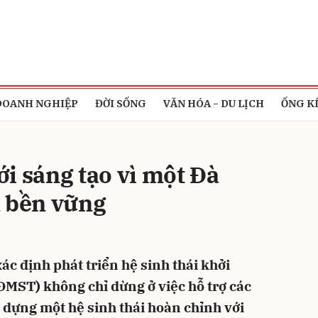
bình luận
DOANH NGHIỆP
ĐỜI SỐNG
VĂN HÓA - DU LỊCH
ỐNG K
i sáng tạo vì một Đà
n bền vững
Hủy
G
c định phát triển hệ sinh thái khởi
(ĐMST) không chỉ dừng ở việc hỗ trợ các
dựng một hệ sinh thái hoàn chỉnh với