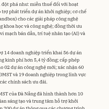
h đột phá như: miễn thuế đối với hoạt
trợ phát triển dự án khởi nghiệp; cơ chế
andbox) cho các giải pháp công nghệ
ng khoa học và công nghệ; đồng thời ưu
 vi mạch bán dẫn, trí tuệ nhân tạo (AI) và
rợ 14 doanh nghiệp triển khai 56 dự án
ng kinh phí hơn 5,4 tỷ đồng; cấp phép
ho 02 dự án công nghệ mới; xác nhận 60
ĐMST và 19 doanh nghiệp trong lĩnh vực
các chính sách ưu đãi.
ĐMST của Đà Nẵng đã hình thành hơn 10
ian sáng tạo và trung tâm hỗ trợ khởi
ơn 200 dự án thông qua các chương trình