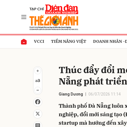
Gửi 
VCCI
TIỀM NĂNG VIỆT
DOANH NHÂN -
Thúc đẩy đổi mớ
Nẵng phát triể
Giang Dương
06/07/2026 11:14
Thành phố Đà Nẵng luôn xá
nghiệp, đổi mới sáng tạo 
startup mà hướng đến xây 