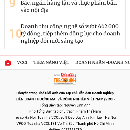
9
Bắc, ngăn hàng lậu và thực phẩm bẩn
vào nội địa
Doanh thu công nghệ số vượt 662.000
10
tỷ đồng, tiếp thêm động lực cho doanh
nghiệp đổi mới sáng tạo
VCCI
TIỀM NĂNG VIỆT
DOANH NHÂN -DOANH N
Chuyên trang Thế Giới Ảnh của Tạp chí Diễn đàn Doanh nghiệp
LIÊN ĐOÀN THƯƠNG MẠI VÀ CÔNG NGHIỆP VIỆT NAM (VCCI)
Tổng Biên tập: Nguyễn Linh Anh
Phó Tổng Biên tập phụ trách: Phạm Thế Nam
Trụ sở Hà Nội: Toà nhà VCCI, số 9 Đào Duy Anh, Kim Liên, Hà Nội
VPĐD: Toà nhà VCCI, 171 Võ Thị Sáu, Thành phố Hồ Chí Minh
Hotline: 0977113789