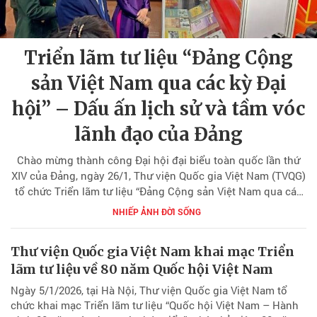
Triển lãm tư liệu “Đảng Cộng
sản Việt Nam qua các kỳ Đại
hội” – Dấu ấn lịch sử và tầm vóc
lãnh đạo của Đảng
Chào mừng thành công Đại hội đại biểu toàn quốc lần thứ
XIV của Đảng, ngày 26/1, Thư viện Quốc gia Việt Nam (TVQG)
tổ chức Triển lãm tư liệu “Đảng Cộng sản Việt Nam qua các
kỳ Đại hội”, nhằm tuyên truyền sâu rộng về vai trò lãnh đạo,
NHIẾP ẢNH ĐỜI SỐNG
sứ mệnh lịch sử và những dấu mốc quan trọng của Đảng
Cộng sản Việt Nam trong tiến trình cách mạng của dân tộc.
Thư viện Quốc gia Việt Nam khai mạc Triển
lãm tư liệu về 80 năm Quốc hội Việt Nam
Ngày 5/1/2026, tại Hà Nội, Thư viện Quốc gia Việt Nam tổ
chức khai mạc Triển lãm tư liệu “Quốc hội Việt Nam – Hành