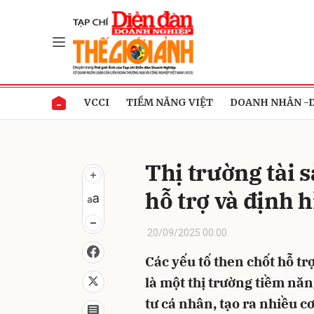
Gửi 
VCCI
TIỀM NĂNG VIỆT
DOANH NHÂN -
Thị trường tài s
hỗ trợ và định 
20/09/2025 00:00
Các yếu tố then chốt hỗ trợ
là một thị trường tiềm năn
tư cá nhân, tạo ra nhiều c