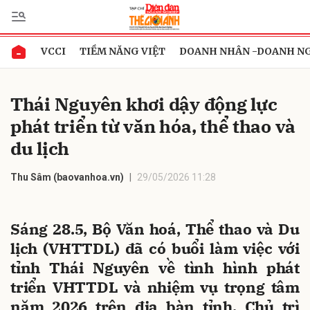
VCCI
TIỀM NĂNG VIỆT
DOANH NHÂN -DOANH N
Gửi bình luận
Thái Nguyên khơi dậy động lực
phát triển từ văn hóa, thể thao và
du lịch
Thu Sâm (baovanhoa.vn)
29/05/2026 11:28
Hủy
Gửi
Sáng 28.5, Bộ Văn hoá, Thể thao và Du
lịch (VHTTDL) đã có buổi làm việc với
tỉnh Thái Nguyên về tình hình phát
triển VHTTDL và nhiệm vụ trọng tâm
năm 2026 trên địa bàn tỉnh. Chủ trì