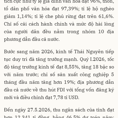
tích cực như tỷ lệ gia đình văn hóa đạt 96%, thôn,
tổ dân phố văn hóa đạt 97,39%; tỉ lệ hộ nghèo
giảm 1,14%; tỉ lệ che phủ rừng đạt trên 61,6%.
Chỉ số cải cách hành chính và mức độ hài lòng
của người dân đều nằm trong nhóm 10 địa
phương dẫn đầu cả nước.
Bước sang năm 2026, kinh tế Thái Nguyên tiếp
tục duy trì đà tăng trưởng mạnh. Quý I.2026, tốc
độ tăng trưởng kinh tế đạt 8,55%, tăng 18 bậc so
với năm trước; chỉ số sản xuất công nghiệp 5
tháng đầu năm tăng hơn 19%; địa phương dẫn
đầu cả nước về thu hút FDI với tổng vốn đăng ký
mới và điều chỉnh đạt 7,78 tỉ USD.
Đến ngày 27.5.2026, thu ngân sách của tỉnh đạt
hơn 12.341 tỉ đồng, bằng 46,5% dự toán năm;