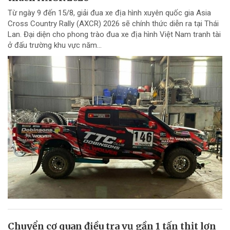
Từ ngày 9 đến 15/8, giải đua xe địa hình xuyên quốc gia Asia
Cross Country Rally (AXCR) 2026 sẽ chính thức diễn ra tại Thái
Lan. Đại diện cho phong trào đua xe địa hình Việt Nam tranh tài
ở đấu trường khu vực năm...
Chuyển cơ quan điều tra vụ gần 1 tấn thịt lợn