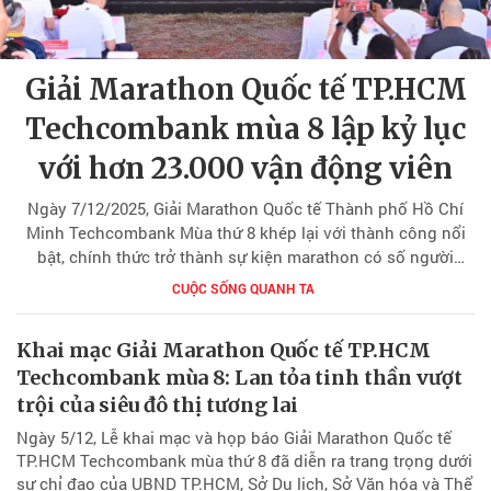
Giải Marathon Quốc tế TP.HCM
Techcombank mùa 8 lập kỷ lục
với hơn 23.000 vận động viên
Ngày 7/12/2025, Giải Marathon Quốc tế Thành phố Hồ Chí
Minh Techcombank Mùa thứ 8 khép lại với thành công nổi
bật, chính thức trở thành sự kiện marathon có số người
tham gia đông nhất Việt Nam, với hơn 23.000 vận động viên
CUỘC SỐNG QUANH TA
đến từ 81 quốc gia và vùng lãnh thổ. So với năm trước, số
lượng vận động viên tăng trên 30% – mức tăng cao nhất
Khai mạc Giải Marathon Quốc tế TP.HCM
trong suốt 8 mùa tổ chức, tiếp tục khẳng định sức hút ngày
Techcombank mùa 8: Lan tỏa tinh thần vượt
càng lớn của giải chạy và vai trò đầu tàu của TP.HCM trên
bản đồ du lịch – thể thao cộng đồng.
trội của siêu đô thị tương lai
Ngày 5/12, Lễ khai mạc và họp báo Giải Marathon Quốc tế
TP.HCM Techcombank mùa thứ 8 đã diễn ra trang trọng dưới
sự chỉ đạo của UBND TP.HCM, Sở Du lịch, Sở Văn hóa và Thể