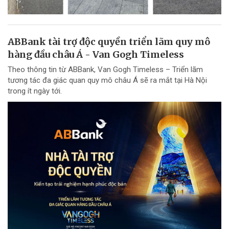
ABBank tài trợ độc quyền triển lãm quy mô
hàng đầu châu Á - Van Gogh Timeless
Theo thông tin từ ABBank, Van Gogh Timeless – Triển lãm
tương tác đa giác quan quy mô châu Á sẽ ra mắt tại Hà Nội
trong ít ngày tới.