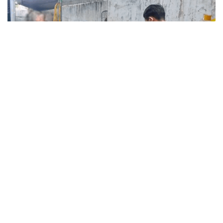
Doanh nghiệp kiến nghị gỡ điểm nghẽn
trong dự thảo Luật Kinh doanh bất động sản
(sửa đổi)
Việc sửa đổi Luật Kinh doanh bất động sản được kỳ vọng sẽ
tháo gỡ các điểm nghẽn của thị trường, hoàn thiện khuôn khổ
pháp lý theo hướng minh bạch, hiện đại và khơi thông các