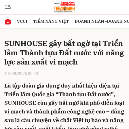
VCCI
TIỀM NĂNG VIỆT
DOANH NHÂN -DOANH N
Gửi bình luận
SUNHOUSE gây bất ngờ tại Triển
lãm Thành tựu Đất nước với năng
lực sản xuất vi mạch
03/09/2025 00:00
Là tập đoàn gia dụng duy nhất hiện diện tại
Hủy
Gửi
Triển lãm Quốc gia “Thành tựu Đất nước”,
SUNHOUSE còn gây bất ngờ khi phô diễn loạt
vi mạch và thành phẩm công nghệ cao – đằng
sau là câu chuyện về chất Việt tự hào và năng
lực sản xuất, xuất khẩu, làm chủ công nghệ