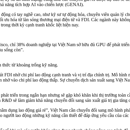
hả năng tích hợp AI vào chiến lược (GENAI).
o động có tay nghề cao, như kỹ sư tự động hóa, chuyên viên quản lý c
ối ưu hóa từ làn sóng thương mại điện tử và FDI. Các ngành này không
rong thời kỳ cạnh tranh khốc liệt hiện nay.
isco, chỉ 38% doanh nghiệp tại Việt Nam sở hữu đủ GPU để phát triển
u sống còn”.
h thức từ khoảng trống kỹ năng.
 FDI nhờ chi phí lao động cạnh tranh và vị trí địa chính trị. Mô hình 
 nhờ vào chi phí lao động thấp. Sự chuyển dịch sản xuất sang Việt N
ể phát triển trong ngắn hạn nhưng sẽ gặp khó khăn khi thị trường toàn
à R&D sẽ làm giảm khả năng chuyển đổi sang sản xuất giá trị gia tăng ca
hâm dụng lao động giá rẻ”, Việt Nam cần chuyển đổi sang mô hình phát t
ho người lao động những kỹ năng cần thiết để đáp ứng yêu cầu của các