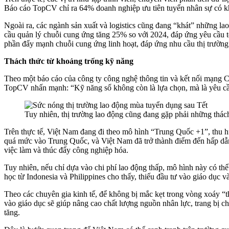
Báo cáo TopCV chỉ ra 64% doanh nghiệp ưu tiên tuyển nhân sự có k
Ngoài ra, các ngành sản xuất và logistics cũng đang “khát” những la
cầu quản lý chuỗi cung ứng tăng 25% so với 2024, đáp ứng yêu cầu t
phần đẩy mạnh chuỗi cung ứng linh hoạt, đáp ứng nhu cầu thị trường t
Thách thức từ khoảng trống kỹ năng
Theo một báo cáo của công ty công nghệ thông tin và kết nối mạng C
TopCV nhấn mạnh: “Kỹ năng số không còn là lựa chọn, mà là yêu cầ
Tuy nhiên, thị trường lao động cũng đang gặp phải những thác
Trên thực tế, Việt Nam đang đi theo mô hình “Trung Quốc +1”, thu hút
quá mức vào Trung Quốc, và Việt Nam đã trở thành điểm đến hấp dẫn
việc làm và thúc đẩy công nghiệp hóa.
Tuy nhiên, nếu chỉ dựa vào chi phí lao động thấp, mô hình này có th
học từ Indonesia và Philippines cho thấy, thiếu đầu tư vào giáo dục v
Theo các chuyên gia kinh tế, để không bị mắc kẹt trong vòng xoáy “t
vào giáo dục sẽ giúp nâng cao chất lượng nguồn nhân lực, trang bị c
tăng.