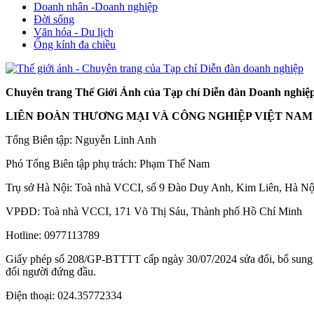
Doanh nhân -Doanh nghiệp
Đời sống
Văn hóa - Du lịch
Ống kính đa chiều
Chuyên trang Thế Giới Ảnh của Tạp chí Diễn đàn Doanh nghiệ
LIÊN ĐOÀN THƯƠNG MẠI VÀ CÔNG NGHIỆP VIỆT NAM 
Tổng Biên tập: Nguyễn Linh Anh
Phó Tổng Biên tập phụ trách: Phạm Thế Nam
Trụ sở Hà Nội: Toà nhà VCCI, số 9 Đào Duy Anh, Kim Liên, Hà Nộ
VPĐD: Toà nhà VCCI, 171 Võ Thị Sáu, Thành phố Hồ Chí Minh
Hotline: 0977113789
Giấy phép số 208/GP-BTTTT cấp ngày 30/07/2024 sửa đổi, bổ sung
đổi người đứng đầu.
Điện thoại: 024.35772334