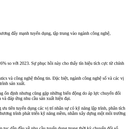
phương đẩy mạnh tuyển dụng, tập trung vào ngành công nghệ,
% so với 2023. Sự phục hồi này cho thấy tín hiệu tích cực từ chính
tics và công nghệ thông tin. Đặc biệt, ngành công nghệ số và các vị
trình sản xuất.
ướng ổn định nhưng cũng gặp những biến động do áp lực chuyển đổi
n và đáp ứng nhu cầu sản xuất hiện đại.
 tiên tuyển dụng các vị trí nhân sự có kỹ năng lập trình, phân tích
 chương trình phát triển kỹ năng mềm, nhằm xây dựng một môi trường
iếp tục dẫn đầu về nhu cầu tuyển dụng trong thời kỳ chuyển đổi số.