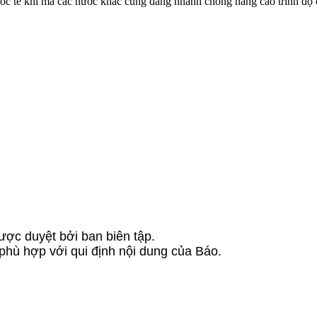
uốc tế khi mà các nước khác cũng đang nhanh chóng nâng cao trình độ
ược duyệt bởi ban biên tập.
 phù hợp với qui định nội dung của Báo.