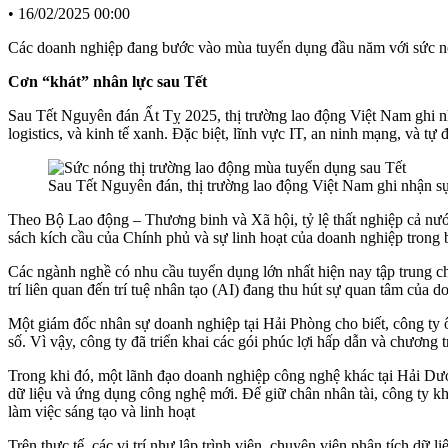
•
16/02/2025 00:00
Các doanh nghiệp đang bước vào mùa tuyển dụng đầu năm với sức nón
Cơn “khát” nhân lực sau Tết
Sau Tết Nguyên đán Ất Tỵ 2025, thị trường lao động Việt Nam ghi n
logistics, và kinh tế xanh. Đặc biệt, lĩnh vực IT, an ninh mạng, và 
Sau Tết Nguyên đán, thị trường lao động Việt Nam ghi nhận s
Theo Bộ Lao động – Thương binh và Xã hội, tỷ lệ thất nghiệp cả nước
sách kích cầu của Chính phủ và sự linh hoạt của doanh nghiệp trong b
Các ngành nghề có nhu cầu tuyển dụng lớn nhất hiện nay tập trung chủ
trí liên quan đến trí tuệ nhân tạo (AI) đang thu hút sự quan tâm của d
Một giám đốc nhân sự doanh nghiệp tại Hải Phòng cho biết, công ty 
số. Vì vậy, công ty đã triển khai các gói phúc lợi hấp dẫn và chương 
Trong khi đó, một lãnh đạo doanh nghiệp công nghệ khác tại Hải Dươn
dữ liệu và ứng dụng công nghệ mới. Để giữ chân nhân tài, công ty k
làm việc sáng tạo và linh hoạt
Trên thực tế, các vị trí như lập trình viên, chuyên viên phân tích dữ