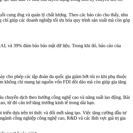
huỗi cung ứng và quản lý chất lượng. Theo các báo cáo cho thấy, nhu
 chỉ giúp các doanh nghiệp tối ưu hóa quy trình sản xuất mà còn góp
 AI, và 39% đảm bảo bảo mật dữ liệu. Trong khi đó, báo cáo của
này cho phép các tập đoàn đa quốc gia giảm bớt rủi ro khi phụ thuộc
am không chỉ mang lại nguồn vốn FDI dồi dào mà còn giúp gia tăng
 cầu chuyển dịch theo hướng công nghệ cao và năng suất lao động. Bài
o, từ đó cản trở tăng trưởng kinh tế trong dài hạn.
riển dựa trên tri thức và đổi mới sáng tạo. Việc tăng cường đầu tư
 ngành công nghiệp công nghệ cao, R&D và các lĩnh vực giá trị gia