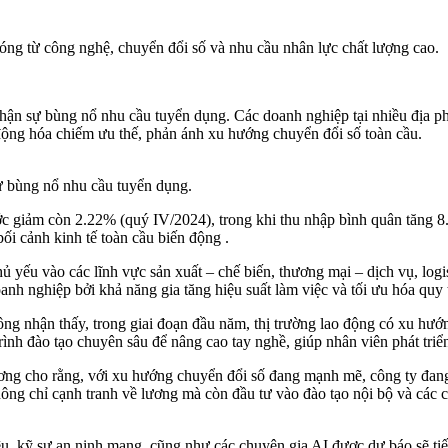
g từ công nghệ, chuyển đổi số và nhu cầu nhân lực chất lượng cao.
hận sự bùng nổ nhu cầu tuyển dụng. Các doanh nghiệp tại nhiều địa 
tự động hóa chiếm ưu thế, phản ánh xu hướng chuyển đổi số toàn cầu.
ự bùng nổ nhu cầu tuyển dụng.
 giảm còn 2.22% (quý IV/2024), trong khi thu nhập bình quân tăng 8.6
ối cảnh kinh tế toàn cầu biến động .
 yếu vào các lĩnh vực sản xuất – chế biến, thương mại – dịch vụ, logis
oanh nghiệp bởi khả năng gia tăng hiệu suất làm việc và tối ưu hóa quy 
ông nhận thấy, trong giai đoạn đầu năm, thị trường lao động có xu h
trình đào tạo chuyên sâu để nâng cao tay nghề, giúp nhân viên phát triể
g cho rằng, với xu hướng chuyển đổi số đang mạnh mẽ, công ty đang ưu
hông chỉ cạnh tranh về lương mà còn đầu tư vào đào tạo nội bộ và các
 liệu, kỹ sư an ninh mạng, cũng như các chuyên gia AI được dự báo sẽ t