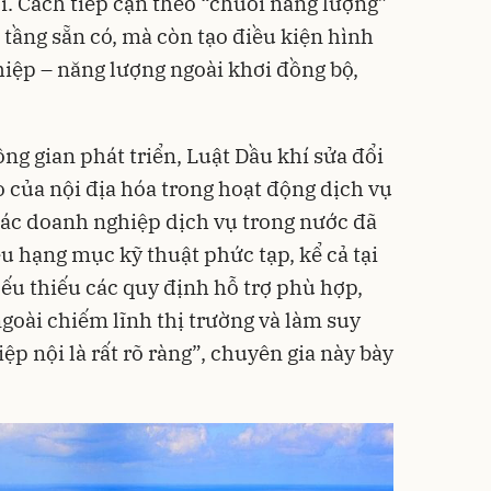
i. Cách tiếp cận theo “chuỗi năng lượng”
 tầng sẵn có, mà còn tạo điều kiện hình
hiệp – năng lượng ngoài khơi đồng bộ,
ng gian phát triển, Luật Dầu khí sửa đổi
 của nội địa hóa trong hoạt động dịch vụ
 các doanh nghiệp dịch vụ trong nước đã
 hạng mục kỹ thuật phức tạp, kể cả tại
ếu thiếu các quy định hỗ trợ phù hợp,
goài chiếm lĩnh thị trường và làm suy
ệp nội là rất rõ ràng”, chuyên gia này bày