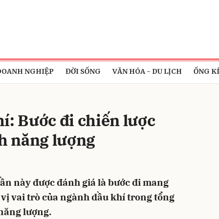
bình luận
DOANH NGHIỆP
ĐỜI SỐNG
VĂN HÓA - DU LỊCH
ỐNG K
í: Bước đi chiến lược
nh năng lượng
Hủy
G
 lần này được đánh giá là bước đi mang
 vị vai trò của ngành dầu khí trong tổng
 năng lượng.