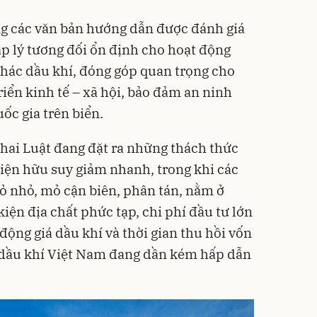
g các văn bản hướng dẫn được đánh giá
p lý tương đối ổn định cho hoạt động
thác dầu khí, đóng góp quan trọng cho
iển kinh tế – xã hội, bảo đảm an ninh
ốc gia trên biển.
khai Luật đang đặt ra những thách thức
hiện hữu suy giảm nhanh, trong khi các
ỏ nhỏ, mỏ cận biên, phân tán, nằm ở
kiện địa chất phức tạp, chi phí đầu tư lớn
 động giá dầu khí và thời gian thu hồi vốn
ư dầu khí Việt Nam đang dần kém hấp dẫn