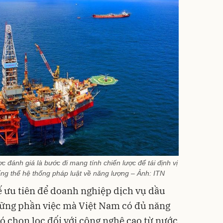
c đánh giá là bước đi mang tính chiến lược để tái định vị
tổng thể hệ thống pháp luật về năng lượng – Ảnh: ITN
hế ưu tiên để doanh nghiệp dịch vụ dầu
hững phần việc mà Việt Nam có đủ năng
ó chọn lọc đối với công nghệ cao từ nước