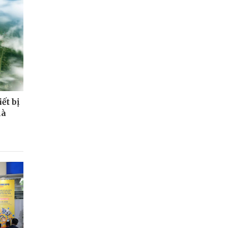
t bị
hà