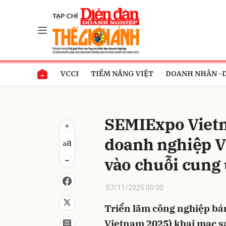
Gửi 
VCCI
TIỀM NĂNG VIỆT
DOANH NHÂN -
SEMIExpo Vietn
doanh nghiệp V
vào chuỗi cung
07/11/2025 00:00
Triển lãm công nghiệp b
Vietnam 2025) khai mạc sá