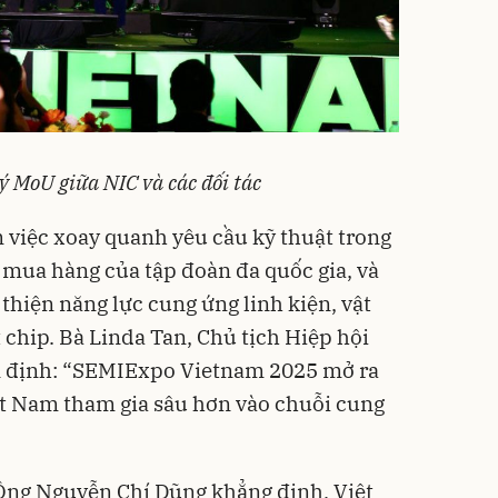
ý MoU giữa NIC và các đối tác
m việc xoay quanh yêu cầu kỹ thuật trong
 mua hàng của tập đoàn đa quốc gia, và
thiện năng lực cung ứng linh kiện, vật
ất chip. Bà Linda Tan, Chủ tịch Hiệp hội
 định: “SEMIExpo Vietnam 2025 mở ra
ệt Nam tham gia sâu hơn vào chuỗi cung
ng Nguyễn Chí Dũng khẳng định, Việt