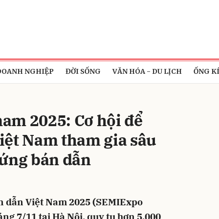
bình luận
DOANH NGHIỆP
ĐỜI SỐNG
VĂN HÓA - DU LỊCH
ỐNG K
am 2025: Cơ hội để
iệt Nam tham gia sâu
 ứng bán dẫn
Hủy
G
án dẫn Việt Nam 2025 (SEMIExpo
ng 7/11 tại Hà Nội, quy tụ hơn 5.000