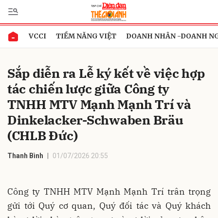
VCCI
TIỀM NĂNG VIỆT
DOANH NHÂN -DOANH N
Gửi bình luận
Sắp diễn ra Lễ ký kết về việc hợp
tác chiến lược giữa Công ty
TNHH MTV Mạnh Mạnh Trí và
Dinkelacker-Schwaben Bräu
(CHLB Đức)
Hủy
Gửi
Thanh Bình
01/07/2026 20:55
Công ty TNHH MTV Mạnh Mạnh Trí trân trọng
gửi tới Quý cơ quan, Quý đối tác và Quý khách