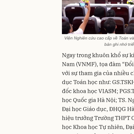
Viện Nghiên cứu cao cấp về Toán và
bản ghi nhớ tri
Ngay trong khuôn khổ sự ki
Nam (VNMF), tọa đàm “Đổi 
với sự tham gia của nhiều c
dục Toán học như: GS.TSKH
đốc khoa học VIASM; PGS.T
học Quốc gia Hà Nội; TS. 
Đại học Giáo dục, ĐHQG H
hiệu trưởng Trường THPT C
học Khoa học Tự nhiên, Đại