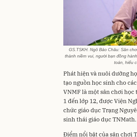
GS.TSKH. Ngô Bảo Châu: Sân chơi 
thành niềm vui, người bạn đồng hành đ
toán, hiểu c
Phát hiện và nuôi dưỡng họ
tạo nguồn học sinh cho các k
VNMF là một sân chơi học t
1 đến lớp 12, được Viện Ng
chức giáo dục Trạng Nguyê
sinh thái giáo dục TNMath.
Điểm nổi bật của sân chơi T