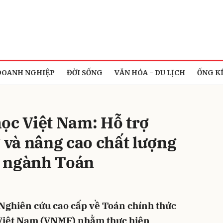
bình luận
DOANH NGHIỆP
ĐỜI SỐNG
VĂN HÓA - DU LỊCH
ỐNG K
ọc Việt Nam: Hỗ trợ
g và nâng cao chất lượng
 ngành Toán
Hủy
G
n Nghiên cứu cao cấp về Toán chính thức
 Việt Nam (VNMF) nhằm thực hiện