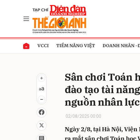
Gửi 
VCCI
TIỀM NĂNG VIỆT
DOANH NHÂN -
Sân chơi Toán h
đào tạo tài năn
nguồn nhân lực
02/08/2025 00:00
Ngày 2/8, tại Hà Nội, Việ
ra mắt sân chơi Toán học