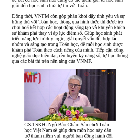
giỏi đến học sinh chưa tự tin với Toán.
Đồng thời, VNFM còn góp phần khơi dậy tình yêu và sự
hứng thú với Toán học, thông qua hình thức thi được trò
chơi hoá kết hợp các hoạt động sáng tạo và khuyến khích
sự khám phá thay vì áp lực điểm số. Giúp học sinh phát
triển năng lực tư duy logic, giải quyết vấn đề, hợp tác
nhóm và sáng tạo trong Toán học, để mỗi học sinh được
khám phá Toán theo cách riêng của mình. Tiếp cận công
nghệ giáo dục hiện đại, rèn luyện kỹ năng số, tự học thông
qua các bài thi trên nền tảng của VNMF.
GS.TSKH. Ngô Bảo Châu: Sân chơi Toán
học Việt Nam sẽ giúp đưa môn học này dần
trở thành niềm vui, người bạn đồng hành đối