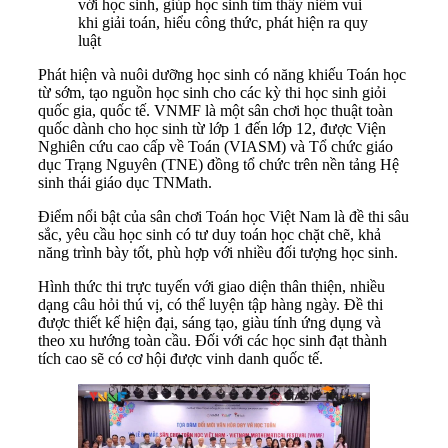
với học sinh, giúp học sinh tìm thấy niềm vui
khi giải toán, hiểu công thức, phát hiện ra quy
luật
Phát hiện và nuôi dưỡng học sinh có năng khiếu Toán học
từ sớm, tạo nguồn học sinh cho các kỳ thi học sinh giỏi
quốc gia, quốc tế. VNMF là một sân chơi học thuật toàn
quốc dành cho học sinh từ lớp 1 đến lớp 12, được Viện
Nghiên cứu cao cấp về Toán (VIASM) và Tổ chức giáo
dục Trạng Nguyên (TNE) đồng tổ chức trên nền tảng Hệ
sinh thái giáo dục TNMath.
Điểm nổi bật của sân chơi Toán học Việt Nam là đề thi sâu
sắc, yêu cầu học sinh có tư duy toán học chặt chẽ, khả
năng trình bày tốt, phù hợp với nhiều đối tượng học sinh.
Hình thức thi trực tuyến với giao diện thân thiện, nhiều
dạng câu hỏi thú vị, có thể luyện tập hàng ngày. Đề thi
được thiết kế hiện đại, sáng tạo, giàu tính ứng dụng và
theo xu hướng toàn cầu. Đối với các học sinh đạt thành
tích cao sẽ có cơ hội được vinh danh quốc tế.