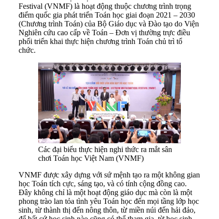
Festival (VNMF) là hoạt động thuộc chương trình trọng
điểm quốc gia phát triển Toán học giai đoạn 2021 – 2030
(Chương trình Toán) của Bộ Giáo dục và Đào tạo do Viện
Nghiên cứu cao cấp về Toán – Đơn vị thường trực điều
phối triển khai thực hiện chương trình Toán chủ trì tổ
chức.
Các đại biểu thực hiện nghi thức ra mắt sân
chơi Toán học Việt Nam (VNMF)
VNMF được xây dựng với sứ mệnh tạo ra một không gian
học Toán tích cực, sáng tạo, và có tính cộng đồng cao.
Đây không chỉ là một hoạt động giáo dục mà còn là một
phong trào lan tỏa tình yêu Toán học đến mọi tầng lớp học
sinh, từ thành thị đến nông thôn, từ miền núi đến hải đảo,
để bất cứ học sinh nào cũng có thể tham gia, từ học sinh