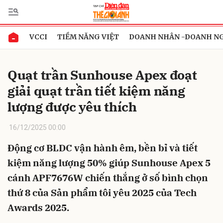
VCCI
TIỀM NĂNG VIỆT
DOANH NHÂN -DOANH N
Gửi bình luận
Quạt trần Sunhouse Apex đoạt
giải quạt trần tiết kiệm năng
lượng được yêu thích
16/12/2025 00:00
Động cơ BLDC vận hành êm, bền bỉ và tiết
Hủy
Gửi
kiệm năng lượng 50% giúp Sunhouse Apex 5
cánh APF7676W chiến thắng ở số bình chọn
thứ 8 của Sản phẩm tôi yêu 2025 của Tech
Awards 2025.