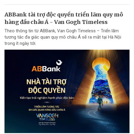
ABBank tài trợ độc quyền triển lãm quy mô
hàng đầu châu Á - Van Gogh Timeless
Theo thông tin từ ABBank, Van Gogh Timeless – Triển lãm
tương tác đa giác quan quy mô châu Á sẽ ra mắt tại Hà Nội
trong ít ngày tới.