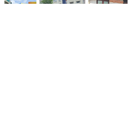
ABBank tài trợ độc quyền triển lãm quy mô
hàng đầu châu Á - Van Gogh Timeless
Theo thông tin từ ABBank, Van Gogh Timeless – Triển lãm
tương tác đa giác quan quy mô châu Á sẽ ra mắt tại Hà Nội
trong ít ngày tới.