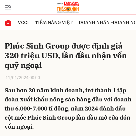
VCCI
TIỀM NĂNG VIỆT
DOANH NHÂN -DOANH N
Gửi bình luận
Phúc Sinh Group được định giá
320 triệu USD, lần đầu nhận vốn
quỹ ngoại
11/01/2024 00:00
Sau hơn 20 năm kinh doanh, trở thành 1 tập
Hủy
Gửi
đoàn xuất khẩu nông sản hàng đầu với doanh
thu 6.000-7.000 tỉ đồng, năm 2024 đánh dấu
cột mốc Phúc Sinh Group lần đầu mở cửa đón
vốn ngoại.