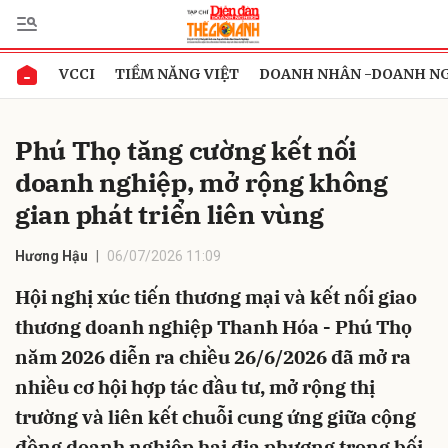
VCCI
TIỀM NĂNG VIỆT
DOANH NHÂN -DOANH N
Gửi bình luận
Phú Thọ tăng cường kết nối
doanh nghiệp, mở rộng không
gian phát triển liên vùng
Hương Hậu
06/07/2026 11:09
Hội nghị xúc tiến thương mại và kết nối giao
Hủy
Gửi
thương doanh nghiệp Thanh Hóa - Phú Thọ
năm 2026 diễn ra chiều 26/6/2026 đã mở ra
nhiều cơ hội hợp tác đầu tư, mở rộng thị
trường và liên kết chuỗi cung ứng giữa cộng
đồng doanh nghiệp hai địa phương trong bối