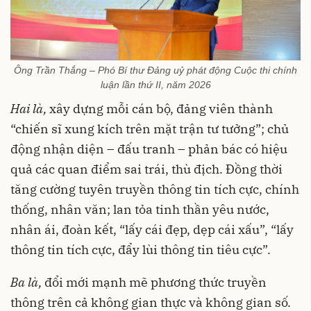
Ông Trần Thắng – Phó Bí thư Đảng uỷ phát động Cuộc thi chính
luận lần thứ II, năm 2026
Hai là,
xây dựng mỗi cán bộ, đảng viên thành
“chiến sĩ xung kích trên mặt trận tư tưởng”; chủ
động nhận diện – đấu tranh – phản bác có hiệu
quả các quan điểm sai trái, thù địch. Đồng thời
tăng cường tuyên truyền thông tin tích cực, chính
thống, nhân văn; lan tỏa tinh thần yêu nước,
nhân ái, đoàn kết, “lấy cái đẹp, dẹp cái xấu”, “lấy
thông tin tích cực, đẩy lùi thông tin tiêu cực”.
Ba là,
đổi mới mạnh mẽ phương thức truyền
thông trên cả không gian thực và không gian số.