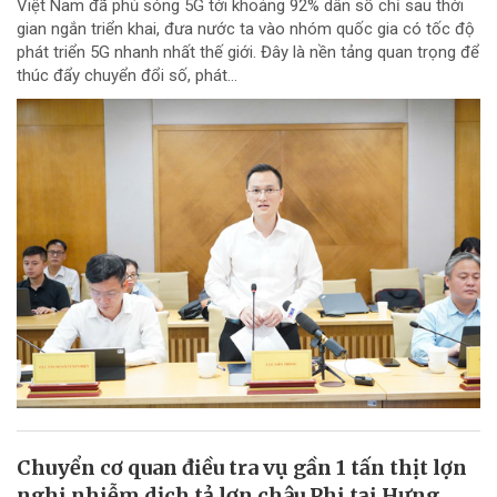
Việt Nam đã phủ sóng 5G tới khoảng 92% dân số chỉ sau thời
gian ngắn triển khai, đưa nước ta vào nhóm quốc gia có tốc độ
phát triển 5G nhanh nhất thế giới. Đây là nền tảng quan trọng để
thúc đẩy chuyển đổi số, phát...
Chuyển cơ quan điều tra vụ gần 1 tấn thịt lợn
nghi nhiễm dịch tả lợn châu Phi tại Hưng