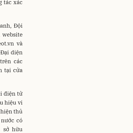
g tác xác
anh, Đội
 website
ot.vn và
Đại diện
trên các
 tại cửa
i điện tử
u hiệu vi
 hiện thủ
 nước có
ủ sở hữu