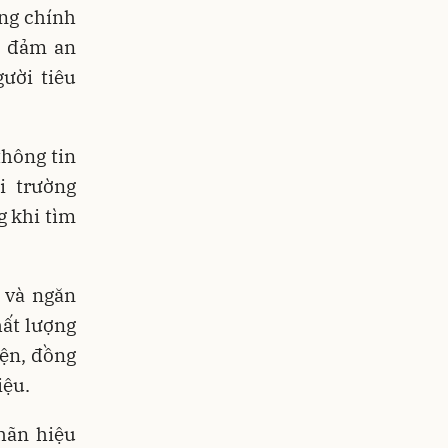
ựng chính
o đảm an
ười tiêu
thông tin
i trường
g khi tìm
 và ngăn
hất lượng
iện, đồng
iệu.
hãn hiệu