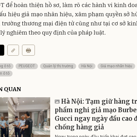
 để hoàn thiện hồ sơ, làm rõ các hành vi kinh do
ấu hiệu giả mạo nhãn hiệu, xâm phạm quyền sở hữ
 trường thương mại điện tử cũng như tại cơ sở ki
 lý nghiêm theo quy định của pháp luật.
ng ô tô
PEUGEOT
Quản lý thị trường
Hà Nội
Giả mạo nhãn hiệu
n ô tô
ÊN QUAN
Hà Nội: Tạm giữ hàng t
phẩm nghi giả mạo Burbe
Gucci ngay ngày đầu cao 
chống hàng giả
Ngay trong ngày đầu triển khai đợt ca