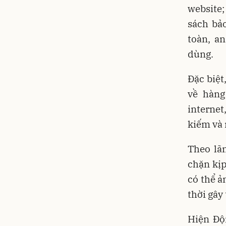
website;
sách bả
toàn, a
dùng.
Đặc biệt
về hàng
internet
kiếm và 
Theo lã
chặn kịp
có thể ả
thời gây
Hiện Độ