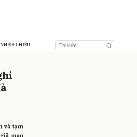
ÍNH ĐA CHIỀU
ghi
Hà
ửi
n và tạm
 giả mạo