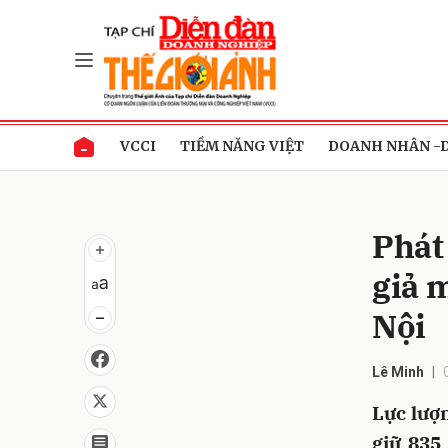
Gửi 
VCCI
TIỀM NĂNG VIỆT
DOANH NHÂN -
Phát
giả 
Nội
Lê Minh
Lực lượ
giữ 835