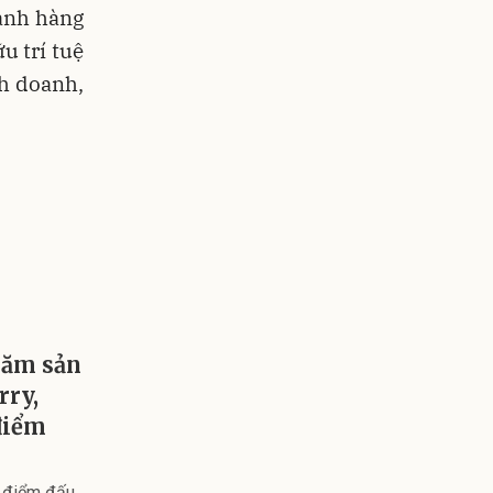
anh hàng
u trí tuệ
nh doanh,
răm sản
rry,
điểm
o điểm đấu