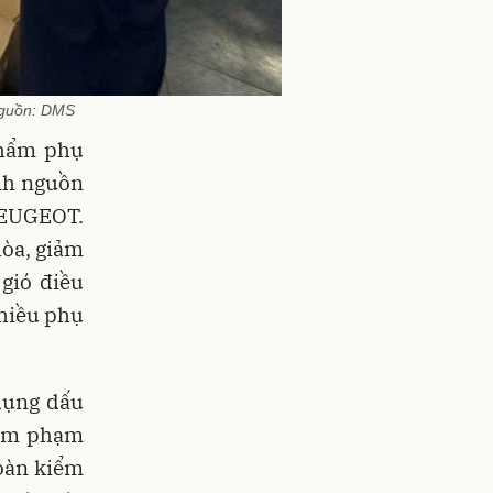
Nguồn: DMS
phẩm phụ
nh nguồn
PEUGEOT.
hòa, giảm
 gió điều
nhiều phụ
 dụng dấu
xâm phạm
Đoàn kiểm