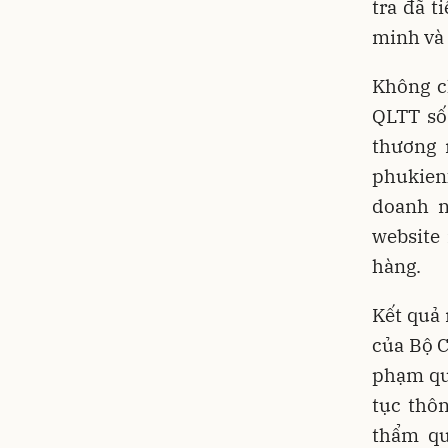
tra đã t
minh và 
Không c
QLTT số
thương 
phukien
doanh n
website
hàng.
Kết quả 
của Bộ C
phạm quy
tục thô
thẩm qu