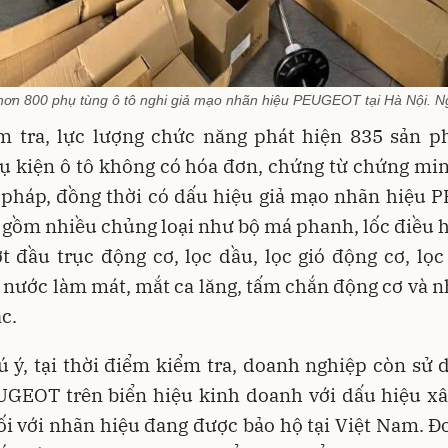
 hơn 800 phụ tùng ô tô nghi giả mạo nhãn hiệu PEUGEOT tại Hà Nội. 
m tra, lực lượng chức năng phát hiện 835 sản 
hụ kiện ô tô không có hóa đơn, chứng từ chứng mi
 pháp, đồng thời có dấu hiệu giả mạo nhãn hiệu 
 gồm nhiều chủng loại như bộ má phanh, lốc điều 
t đầu trục động cơ, lọc dầu, lọc gió động cơ, lọc
 nước làm mát, mắt ca lăng, tấm chắn động cơ và 
c.
 ý, tại thời điểm kiểm tra, doanh nghiệp còn sử
UGEOT trên biển hiệu kinh doanh với dấu hiệu 
i với nhãn hiệu đang được bảo hộ tại Việt Nam. 