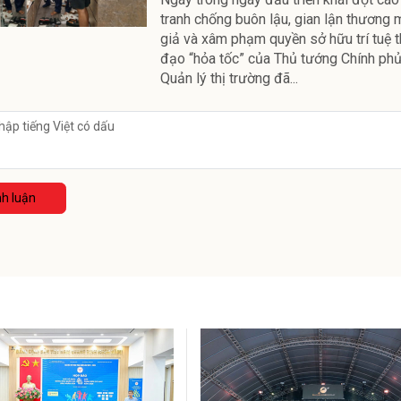
tranh chống buôn lậu, gian lận thương 
giả và xâm phạm quyền sở hữu trí tuệ t
đạo “hỏa tốc” của Thủ tướng Chính phủ
Quản lý thị trường đã...
nh luận