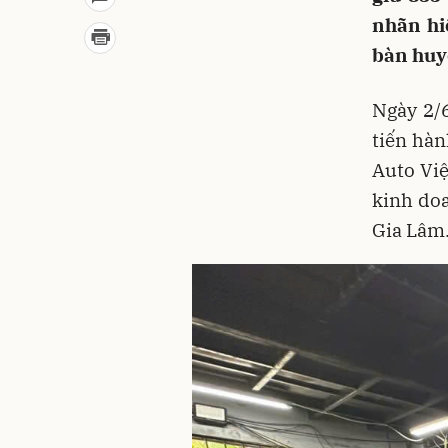
nhãn hi
bàn huy
Ngày 2/
tiến hà
Auto Việ
kinh do
Gia Lâm