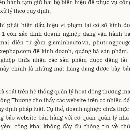
iến hành tạm giữ hai bộ biển hiệu để phục vụ côn
xử lý theo quy định.
hỉ phát hiện dấu hiệu vi phạm tại cơ sở kinh do
 1 còn xác định doanh nghiệp đang vận hành ba
mại điện tử gồm giaminhauto.vn, phutungpeuge
xephap.com để kinh doanh, quảng bá sản phẩm. 
ghiệp thừa nhận các sản phẩm được đăng tải 
 này chính là những mặt hàng đang được bày bán
rà soát trên hệ thống quản lý hoạt động thương mạ
ông Thương cho thấy các website trên có nhiều dấ
 định pháp luật. Cụ thể, doanh nghiệp chưa thực
ng báo website bán hàng với cơ quan quản lý nhà
yền; công khai không đầy đủ thông tin về ch