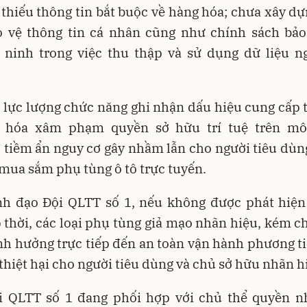
 thiếu thông tin bắt buộc về hàng hóa; chưa xây d
o vệ thông tin cá nhân cũng như chính sách bả
n ninh trong việc thu thập và sử dụng dữ liệu ng
, lực lượng chức năng ghi nhận dấu hiệu cung cấp 
 hóa xâm phạm quyền sở hữu trí tuệ trên mô
, tiềm ẩn nguy cơ gây nhầm lẫn cho người tiêu dùn
mua sắm phụ tùng ô tô trực tuyến.
nh đạo Đội QLTT số 1, nếu không được phát hiện
 thời, các loại phụ tùng giả mạo nhãn hiệu, kém c
nh hưởng trực tiếp đến an toàn vận hành phương t
 thiệt hại cho người tiêu dùng và chủ sở hữu nhãn h
i QLTT số 1 đang phối hợp với chủ thể quyền n