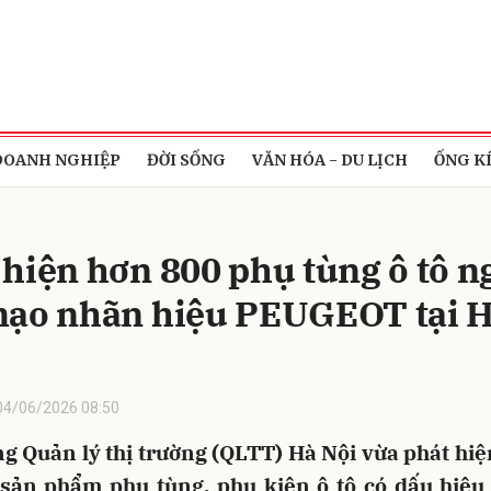
bình luận
DOANH NGHIỆP
ĐỜI SỐNG
VĂN HÓA - DU LỊCH
ỐNG K
 hiện hơn 800 phụ tùng ô tô n
mạo nhãn hiệu PEUGEOT tại 
Hủy
G
04/06/2026 08:50
ng Quản lý thị trường (QLTT) Hà Nội vừa phát hiệ
 sản phẩm phụ tùng, phụ kiện ô tô có dấu hiệu