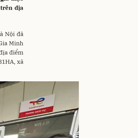
trên địa
à Nội đã
Gia Minh
 địa điểm
31HA, xã