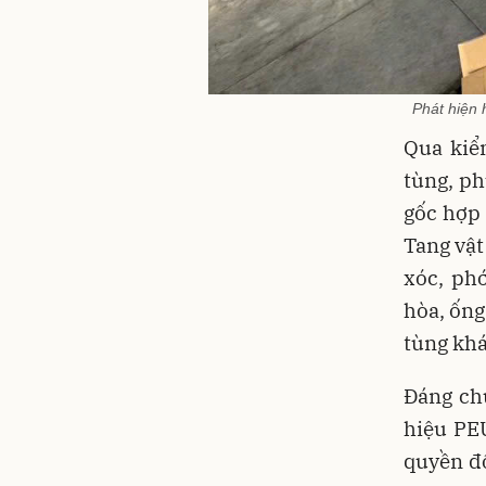
Phát hiện
Qua kiể
tùng, p
gốc hợp
Tang vật
xóc, phớ
hòa, ống
tùng khá
Đáng chú
hiệu PE
quyền đố