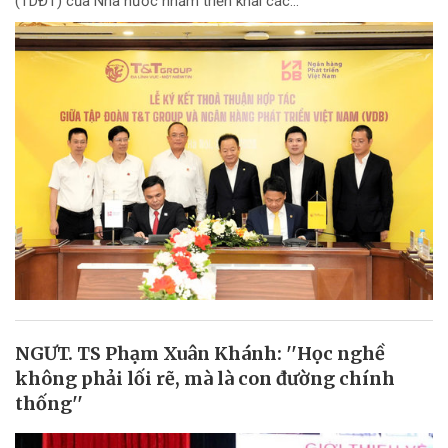
(TDĐT) của Nhà nước nhằm triển khai các...
NGƯT. TS Phạm Xuân Khánh: ''Học nghề
không phải lối rẽ, mà là con đường chính
thống''