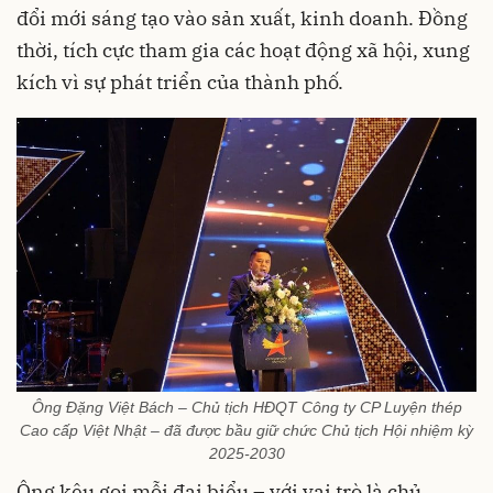
đổi mới sáng tạo vào sản xuất, kinh doanh. Đồng
thời, tích cực tham gia các hoạt động xã hội, xung
kích vì sự phát triển của thành phố.
Ông Đặng Việt Bách – Chủ tịch HĐQT Công ty CP Luyện thép
Cao cấp Việt Nhật – đã được bầu giữ chức Chủ tịch Hội nhiệm kỳ
2025-2030
Ông kêu gọi mỗi đại biểu – với vai trò là chủ