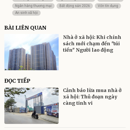
Ngân hàng thương mại
Bất động sản 2026
Vốn tín dụng
An sinh xã hội
BÀI LIÊN QUAN
Nhà ở xã hội: Khi chính
sách mới chạm đến "túi
tiền" Người lao động
ĐỌC TIẾP
Cảnh báo lừa mua nhà ở
xã hội: Thủ đoạn ngày
càng tinh vi