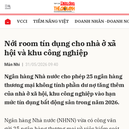
VCCI
TIỀM NĂNG VIỆT
DOANH NHÂN -DOANH N
Gửi bình luận
Nới room tín dụng cho nhà ở xã
hội và khu công nghiệp
Mẫn Nhi
31/05/2026 09:40
Ngân hàng Nhà nước cho phép 25 ngân hàng
thương mại không tính phần dư nợ tăng thêm
Hủy
Gửi
của nhà ở xã hội, khu công nghiệp vào hạn
mức tín dụng bất động sản trong năm 2026.
Ngân hàng Nhà nước (NHNN) vừa có công văn
gửi 25 ngân hàng thương mại về việc kiểm soát